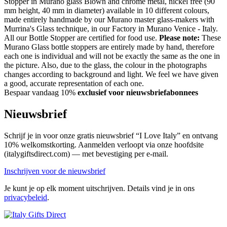
Stopper in Murano glass Blown and chrome metal, nickel free (90
mm height, 40 mm in diameter) available in 10 different colours,
made entirely handmade by our Murano master glass-makers with
Murrina's Glass technique, in our Factory in Murano Venice - Italy.
All our Bottle Stopper are certified for food use.
Please note:
These
Murano Glass bottle stoppers are entirely made by hand, therefore
each one is individual and will not be exactly the same as the one in
the picture. Also, due to the glass, the colour in the photographs
changes according to background and light. We feel we have given
a good, accurate representation of each one.
Bespaar vandaag 10%
exclusief voor nieuwsbriefabonnees
Nieuwsbrief
Schrijf je in voor onze gratis nieuwsbrief “I Love Italy” en ontvang
10% welkomstkorting. Aanmelden verloopt via onze hoofdsite
(italygiftsdirect.com) — met bevestiging per e-mail.
Inschrijven voor de nieuwsbrief
Je kunt je op elk moment uitschrijven. Details vind je in ons
privacybeleid
.