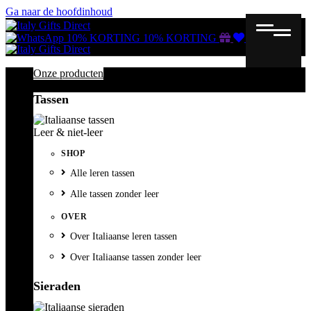
Ga naar de hoofdinhoud
Gutscheine
Wunschliste
Warenkorb
10% KORTING
10% KORTING
Onze producten
Tassen
Leer & niet-leer
SHOP
Alle leren tassen
Alle tassen zonder leer
OVER
Over Italiaanse leren tassen
Over Italiaanse tassen zonder leer
Sieraden