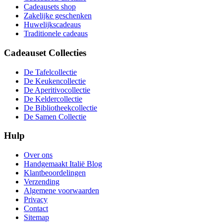
Cadeausets shop
Zakelijke geschenken
Huwelijkscadeaus
Traditionele cadeaus
Cadeauset Collecties
De Tafelcollectie
De Keukencollectie
De Aperitivocollectie
De Keldercollectie
De Bibliotheekcollectie
De Samen Collectie
Hulp
Over ons
Handgemaakt Italië Blog
Klantbeoordelingen
Verzending
Algemene voorwaarden
Privacy
Contact
Sitemap