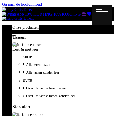
Ga naar de hoofdinhoud
Gutscheine
Wunschliste
Warenkorb
10% KORTING
10% KORTING
Onze producten
Tassen
Leer & niet-leer
SHOP
Alle leren tassen
Alle tassen zonder leer
OVER
Over Italiaanse leren tassen
Over Italiaanse tassen zonder leer
Sieraden