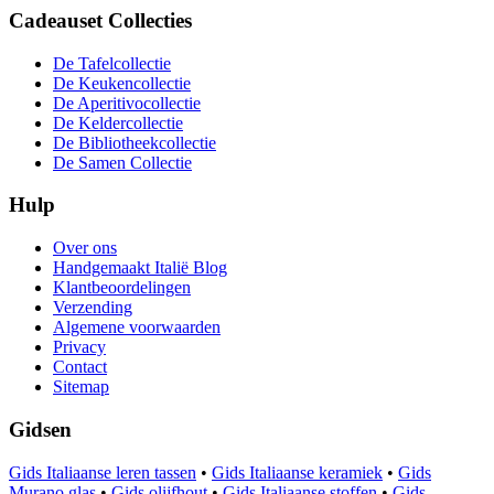
Cadeauset Collecties
De Tafelcollectie
De Keukencollectie
De Aperitivocollectie
De Keldercollectie
De Bibliotheekcollectie
De Samen Collectie
Hulp
Over ons
Handgemaakt Italië Blog
Klantbeoordelingen
Verzending
Algemene voorwaarden
Privacy
Contact
Sitemap
Gidsen
Gids Italiaanse leren tassen
•
Gids Italiaanse keramiek
•
Gids
Murano glas
•
Gids olijfhout
•
Gids Italiaanse stoffen
•
Gids