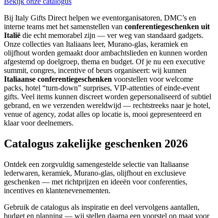
Bekijk onze catalogus
Bij Italy Gifts Direct helpen we eventorganisatoren, DMC’s en
interne teams met het samenstellen van
conferentiegeschenken uit
Italië
die echt memorabel zijn — ver weg van standaard gadgets.
Onze collecties van Italiaans leer, Murano-glas, keramiek en
olijfhout worden gemaakt door ambachtslieden en kunnen worden
afgestemd op doelgroep, thema en budget. Of je nu een executive
summit, congres, incentive of beurs organiseert: wij kunnen
Italiaanse conferentiegeschenken
voorstellen voor welcome
packs, hotel “turn-down” surprises, VIP-attenties of einde-event
gifts. Veel items kunnen discreet worden gepersonaliseerd of subtiel
gebrand, en we verzenden wereldwijd — rechtstreeks naar je hotel,
venue of agency, zodat alles op locatie is, mooi gepresenteerd en
klaar voor deelnemers.
Catalogus zakelijke geschenken 2026
Ontdek een zorgvuldig samengestelde selectie van Italiaanse
lederwaren, keramiek, Murano-glas, olijfhout en exclusieve
geschenken — met richtprijzen en ideeën voor conferenties,
incentives en klantenevenementen.
Gebruik de catalogus als inspiratie en deel vervolgens aantallen,
budget en planning — wij stellen daarna een voorstel op maat voor