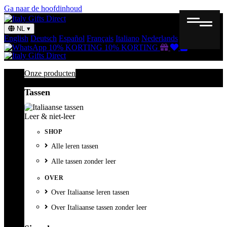
Ga naar de hoofdinhoud
NL
▾
English
Deutsch
Español
Français
Italiano
Nederlands
Svenska
Cadeaubon
Verlanglijst
Winkelmand
10% KORTING
10% KORTING
Onze producten
Tassen
Leer & niet-leer
SHOP
Alle leren tassen
Alle tassen zonder leer
OVER
Over Italiaanse leren tassen
Over Italiaanse tassen zonder leer