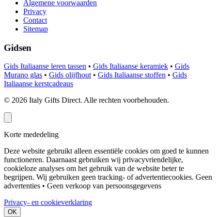
Algemene voorwaarden
Privacy
Contact
Sitemap
Gidsen
Gids Italiaanse leren tassen
•
Gids Italiaanse keramiek
•
Gids
Murano glas
•
Gids olijfhout
•
Gids Italiaanse stoffen
•
Gids
Italiaanse kerstcadeaus
©
2026
Italy Gifts Direct. Alle rechten voorbehouden.
Korte mededeling
Deze website gebruikt alleen essentiële cookies om goed te kunnen
functioneren. Daarnaast gebruiken wij privacyvriendelijke,
cookieloze analyses om het gebruik van de website beter te
begrijpen. Wij gebruiken geen tracking- of advertentiecookies.
Geen
advertenties • Geen verkoop van persoonsgegevens
Privacy- en cookieverklaring
OK