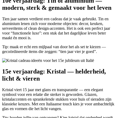
10e verjaardag: Tin of aluminium —
modern, sterk & gemaakt voor het leven
Tien jaar samen verdient een cadeau dat je vaak gebruikt. Tin en
aluminium lenen zich voor moderne objecten: decor, keuken,
serveeritems of clean design-accenten. Het is ook een perfect jaar
voor “functionele luxe”: een stuk dat het dagelijkse leven beter
maakt én mooi is.
Tip: maak er echt een mijlpaal van door het als set te kiezen —
gecoördineerde items die zeggen: “tien jaar vier je goed”.
15e verjaardag: Kristal — helderheid,
licht & vieren
Kristal viert 15 jaar met glans en transparantie — een elegant
symbool voor een relatie die sterker is geworden. Glazen,
kristalaccenten en sprankelende stukken voor huis of sieraden zijn
klassieke keuzes. Met een Italiaanse touch kies je voor ambachtelijk
glas en vormen die het licht vangen.
Tip: houden jullie van ontvangen? Kies kristal dat onderdeel wordt