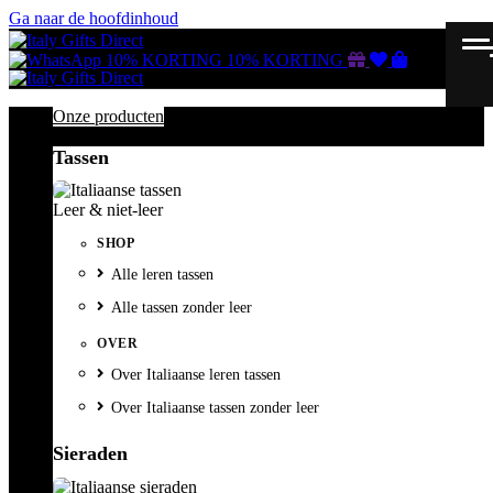
Ga naar de hoofdinhoud
Gutscheine
Wunschliste
Warenkorb
10% KORTING
10% KORTING
Onze producten
Tassen
Leer & niet-leer
SHOP
Alle leren tassen
Alle tassen zonder leer
OVER
Over Italiaanse leren tassen
Over Italiaanse tassen zonder leer
Sieraden