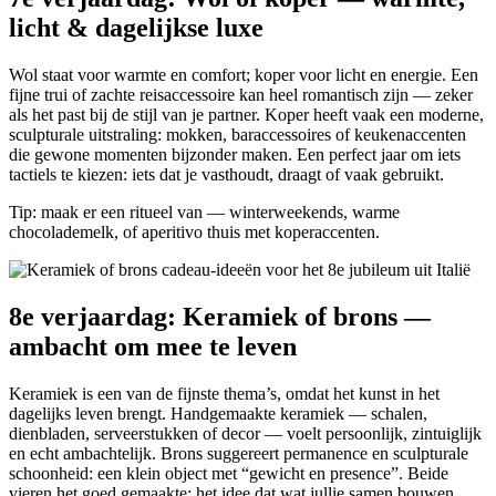
licht & dagelijkse luxe
Wol staat voor warmte en comfort; koper voor licht en energie. Een
fijne trui of zachte reisaccessoire kan heel romantisch zijn — zeker
als het past bij de stijl van je partner. Koper heeft vaak een moderne,
sculpturale uitstraling: mokken, baraccessoires of keukenaccenten
die gewone momenten bijzonder maken. Een perfect jaar om iets
tactiels te kiezen: iets dat je vasthoudt, draagt of vaak gebruikt.
Tip: maak er een ritueel van — winterweekends, warme
chocolademelk, of aperitivo thuis met koperaccenten.
8e verjaardag: Keramiek of brons —
ambacht om mee te leven
Keramiek is een van de fijnste thema’s, omdat het kunst in het
dagelijks leven brengt. Handgemaakte keramiek — schalen,
dienbladen, serveerstukken of decor — voelt persoonlijk, zintuiglijk
en echt ambachtelijk. Brons suggereert permanence en sculpturale
schoonheid: een klein object met “gewicht en presence”. Beide
vieren het goed gemaakte: het idee dat wat jullie samen bouwen,