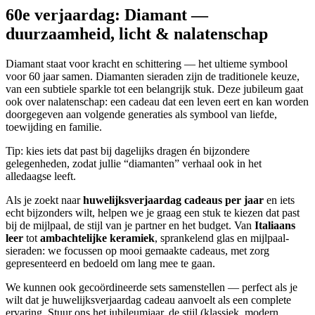
60e verjaardag: Diamant —
duurzaamheid, licht & nalatenschap
Diamant staat voor kracht en schittering — het ultieme symbool
voor 60 jaar samen. Diamanten sieraden zijn de traditionele keuze,
van een subtiele sparkle tot een belangrijk stuk. Deze jubileum gaat
ook over nalatenschap: een cadeau dat een leven eert en kan worden
doorgegeven aan volgende generaties als symbool van liefde,
toewijding en familie.
Tip: kies iets dat past bij dagelijks dragen én bijzondere
gelegenheden, zodat jullie “diamanten” verhaal ook in het
alledaagse leeft.
Als je zoekt naar
huwelijksverjaardag cadeaus per jaar
en iets
echt bijzonders wilt, helpen we je graag een stuk te kiezen dat past
bij de mijlpaal, de stijl van je partner en het budget. Van
Italiaans
leer
tot
ambachtelijke keramiek
, sprankelend glas en mijlpaal-
sieraden: we focussen op mooi gemaakte cadeaus, met zorg
gepresenteerd en bedoeld om lang mee te gaan.
We kunnen ook gecoördineerde sets samenstellen — perfect als je
wilt dat je huwelijksverjaardag cadeau aanvoelt als een complete
ervaring. Stuur ons het jubileumjaar, de stijl (klassiek, modern,