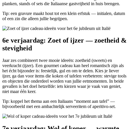
planken, stands of sets die Italiaanse gastvrijheid in huis brengen.
Tip: een gravure maakt hout tot een klein erfstuk — initialen, datum
of een zin die alleen jullie begrijpen.
6e verjaardag: Zoet of ijzer — zoetheid &
stevigheid
Jaar zes combineert twee mooie ideeën: zoetheid (sweets) en
veerkracht (ijzer). Een gourmet cadeau kan heel romantisch zijn als
het écht bijzonder is: feestelijk, gul en om te delen. Kies je liever
ijzer, ga dan voor items die koken of tafelen verbeteren: stevige tools
en objecten die onderdeel worden van jullie eetmomenten. In beide
gevallen is het doel hetzelfde: iets kiezen waar je vaak van geniet,
niet maar één keer.
Tip: koppel het thema aan een Italiaans “moment aan tafel” —
bijvoorbeeld met een ambachtelijk serveeritem of aperitivo-set.
7e verjaardag: Wol of koper — warmte,