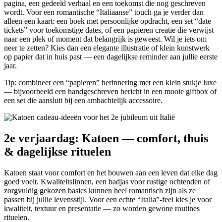
pagina, een gedeeld verhaal en een toekomst die nog geschreven
wordt. Voor een romantische “Italiaanse” touch ga je verder dan
alleen een kaart: een boek met persoonlijke opdracht, een set “date
tickets” voor toekomstige dates, of een papieren creatie die verwijst
naar een plek of moment dat belangrijk is geweest. Wil je iets om
neer te zetten? Kies dan een elegante illustratie of klein kunstwerk
op papier dat in huis past — een dagelijkse reminder aan jullie eerste
jaar.
Tip: combineer een “papieren” herinnering met een klein stukje luxe
— bijvoorbeeld een handgeschreven bericht in een mooie giftbox of
een set die aansluit bij een ambachtelijk accessoire.
2e verjaardag: Katoen — comfort, thuis
& dagelijkse rituelen
Katoen staat voor comfort en het bouwen aan een leven dat elke dag
goed voelt. Kwaliteitslinnen, een badjas voor rustige ochtenden of
zorgvuldig gekozen basics kunnen heel romantisch zijn als ze
passen bij jullie levensstijl. Voor een echte “Italia”-feel kies je voor
kwaliteit, textuur en presentatie — zo worden gewone routines
rituelen.