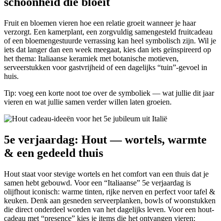
schoonheid die bloeit
Fruit en bloemen vieren hoe een relatie groeit wanneer je haar
verzorgt. Een kamerplant, een zorgvuldig samengesteld fruitcadeau
of een bloemengestuurde verrassing kan heel symbolisch zijn. Wil je
iets dat langer dan een week meegaat, kies dan iets geïnspireerd op
het thema: Italiaanse keramiek met botanische motieven,
serveerstukken voor gastvrijheid of een dagelijks “tuin”-gevoel in
huis.
Tip: voeg een korte noot toe over de symboliek — wat jullie dit jaar
vieren en wat jullie samen verder willen laten groeien.
5e verjaardag: Hout — wortels, warmte
& een gedeeld thuis
Hout staat voor stevige wortels en het comfort van een thuis dat je
samen hebt gebouwd. Voor een “Italiaanse” 5e verjaardag is
olijfhout iconisch: warme tinten, rijke nerven en perfect voor tafel &
keuken. Denk aan gesneden serveerplanken, bowls of woonstukken
die direct onderdeel worden van het dagelijks leven. Voor een hout-
cadeau met “presence” kies je items die het ontvangen vieren: