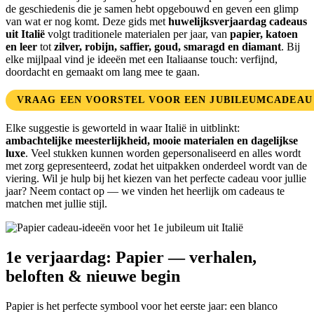
de geschiedenis die je samen hebt opgebouwd en geven een glimp
van wat er nog komt. Deze gids met
huwelijksverjaardag cadeaus
uit Italië
volgt traditionele materialen per jaar, van
papier, katoen
en leer
tot
zilver, robijn, saffier, goud, smaragd en diamant
. Bij
elke mijlpaal vind je ideeën met een Italiaanse touch: verfijnd,
doordacht en gemaakt om lang mee te gaan.
VRAAG EEN VOORSTEL VOOR EEN JUBILEUMCADEAU
Elke suggestie is geworteld in waar Italië in uitblinkt:
ambachtelijke meesterlijkheid, mooie materialen en dagelijkse
luxe
. Veel stukken kunnen worden gepersonaliseerd en alles wordt
met zorg gepresenteerd, zodat het uitpakken onderdeel wordt van de
viering. Wil je hulp bij het kiezen van het perfecte cadeau voor jullie
jaar? Neem contact op — we vinden het heerlijk om cadeaus te
matchen met jullie stijl.
1e verjaardag: Papier — verhalen,
beloften & nieuwe begin
Papier is het perfecte symbool voor het eerste jaar: een blanco