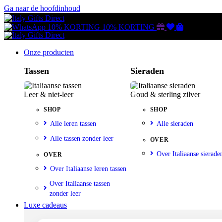
Ga naar de hoofdinhoud
Gutscheine
Wunschliste
Warenkorb
10% KORTING
10% KORTING
Onze producten
Tassen
Sieraden
Leer & niet-leer
Goud & sterling zilver
SHOP
SHOP
Alle leren tassen
Alle sieraden
Alle tassen zonder leer
OVER
Over Italiaanse sierade
OVER
Over Italiaanse leren tassen
Over Italiaanse tassen
zonder leer
Luxe cadeaus