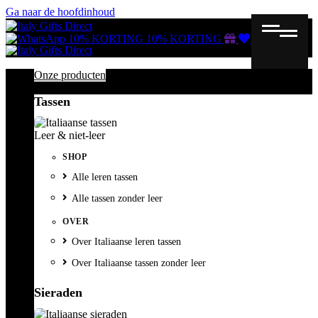
Ga naar de hoofdinhoud
Gutscheine
Wunschliste
Warenkorb
10% KORTING
10% KORTING
Onze producten
Tassen
Leer & niet-leer
SHOP
Alle leren tassen
Alle tassen zonder leer
OVER
Over Italiaanse leren tassen
Over Italiaanse tassen zonder leer
Sieraden