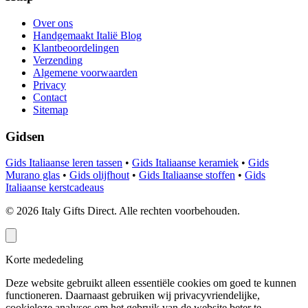
Over ons
Handgemaakt Italië Blog
Klantbeoordelingen
Verzending
Algemene voorwaarden
Privacy
Contact
Sitemap
Gidsen
Gids Italiaanse leren tassen
•
Gids Italiaanse keramiek
•
Gids
Murano glas
•
Gids olijfhout
•
Gids Italiaanse stoffen
•
Gids
Italiaanse kerstcadeaus
©
2026
Italy Gifts Direct. Alle rechten voorbehouden.
Korte mededeling
Deze website gebruikt alleen essentiële cookies om goed te kunnen
functioneren. Daarnaast gebruiken wij privacyvriendelijke,
cookieloze analyses om het gebruik van de website beter te