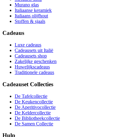
Murano glas
Italiaanse keramiek
Italiaans olijfhout
Stoffen & sjaals
Cadeaus
Luxe cadeaus
Cadeausets uit Italië
Cadeausets shop
Zakelijke geschenken
Huwelijkscadeaus
Traditionele cadeaus
Cadeauset Collecties
De Tafelcollectie
De Keukencollectie
De Aperitivocollectie
De Keldercollectie
De Bibliotheekcollectie
De Samen Collectie
Hulp