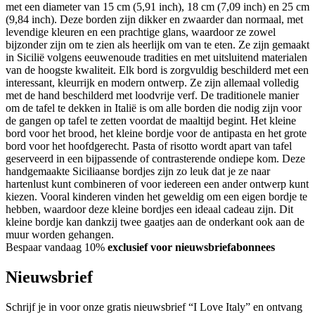
met een diameter van 15 cm (5,91 inch), 18 cm (7,09 inch) en 25 cm
(9,84 inch). Deze borden zijn dikker en zwaarder dan normaal, met
levendige kleuren en een prachtige glans, waardoor ze zowel
bijzonder zijn om te zien als heerlijk om van te eten. Ze zijn gemaakt
in Sicilië volgens eeuwenoude tradities en met uitsluitend materialen
van de hoogste kwaliteit. Elk bord is zorgvuldig beschilderd met een
interessant, kleurrijk en modern ontwerp. Ze zijn allemaal volledig
met de hand beschilderd met loodvrije verf. De traditionele manier
om de tafel te dekken in Italië is om alle borden die nodig zijn voor
de gangen op tafel te zetten voordat de maaltijd begint. Het kleine
bord voor het brood, het kleine bordje voor de antipasta en het grote
bord voor het hoofdgerecht. Pasta of risotto wordt apart van tafel
geserveerd in een bijpassende of contrasterende ondiepe kom. Deze
handgemaakte Siciliaanse bordjes zijn zo leuk dat je ze naar
hartenlust kunt combineren of voor iedereen een ander ontwerp kunt
kiezen. Vooral kinderen vinden het geweldig om een eigen bordje te
hebben, waardoor deze kleine bordjes een ideaal cadeau zijn. Dit
kleine bordje kan dankzij twee gaatjes aan de onderkant ook aan de
muur worden gehangen.
Bespaar vandaag 10%
exclusief voor nieuwsbriefabonnees
Nieuwsbrief
Schrijf je in voor onze gratis nieuwsbrief “I Love Italy” en ontvang