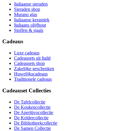
Italiaanse sieraden
Sieraden shop
Murano glas
Italiaanse keramiek
Italiaans olijfhout
Stoffen & sjaals
Cadeaus
Luxe cadeaus
Cadeausets uit Italië
Cadeausets shop
Zakelijke geschenken
Huwelijkscadeaus
Traditionele cadeaus
Cadeauset Collecties
De Tafelcollectie
De Keukencollectie
De Aperitivocollectie
De Keldercollectie
De Bibliotheekcollectie
De Samen Collectie