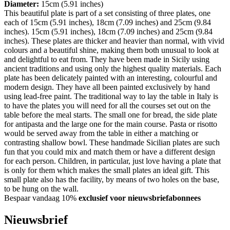
Diameter:
15cm (5.91 inches)
This beautiful plate is part of a set consisting of three plates, one
each of 15cm (5.91 inches), 18cm (7.09 inches) and 25cm (9.84
inches). 15cm (5.91 inches), 18cm (7.09 inches) and 25cm (9.84
inches). These plates are thicker and heavier than normal, with vivid
colours and a beautiful shine, making them both unusual to look at
and delightful to eat from. They have been made in Sicily using
ancient traditions and using only the highest quality materials. Each
plate has been delicately painted with an interesting, colourful and
modern design. They have all been painted exclusively by hand
using lead-free paint. The traditional way to lay the table in Italy is
to have the plates you will need for all the courses set out on the
table before the meal starts. The small one for bread, the side plate
for antipasta and the large one for the main course. Pasta or risotto
would be served away from the table in either a matching or
contrasting shallow bowl. These handmade Sicilian plates are such
fun that you could mix and match them or have a different design
for each person. Children, in particular, just love having a plate that
is only for them which makes the small plates an ideal gift. This
small plate also has the facility, by means of two holes on the base,
to be hung on the wall.
Bespaar vandaag 10%
exclusief voor nieuwsbriefabonnees
Nieuwsbrief