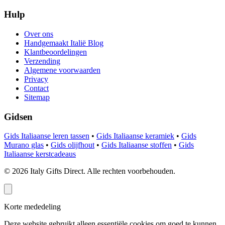
Hulp
Over ons
Handgemaakt Italië Blog
Klantbeoordelingen
Verzending
Algemene voorwaarden
Privacy
Contact
Sitemap
Gidsen
Gids Italiaanse leren tassen
•
Gids Italiaanse keramiek
•
Gids
Murano glas
•
Gids olijfhout
•
Gids Italiaanse stoffen
•
Gids
Italiaanse kerstcadeaus
©
2026
Italy Gifts Direct. Alle rechten voorbehouden.
Korte mededeling
Deze website gebruikt alleen essentiële cookies om goed te kunnen