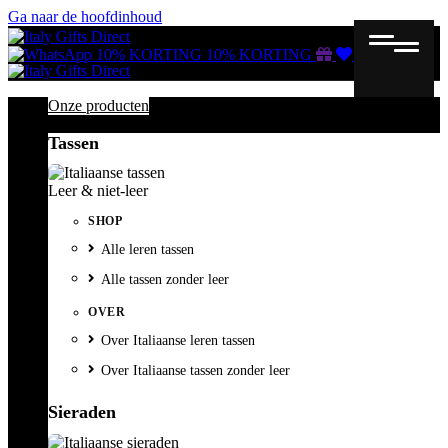
Ga naar de hoofdinhoud
Gutscheine
Wunschliste
Warenkorb
10% KORTING
10% KORTING
Onze producten
Tassen
Leer & niet-leer
SHOP
Alle leren tassen
Alle tassen zonder leer
OVER
Over Italiaanse leren tassen
Over Italiaanse tassen zonder leer
Sieraden