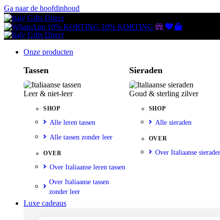
Ga naar de hoofdinhoud
Gutscheine
Wunschliste
Warenkorb
10% KORTING
10% KORTING
Onze producten
Tassen
Sieraden
Leer & niet-leer
Goud & sterling zilver
SHOP
SHOP
Alle leren tassen
Alle sieraden
Alle tassen zonder leer
OVER
Over Italiaanse sierade
OVER
Over Italiaanse leren tassen
Over Italiaanse tassen
zonder leer
Luxe cadeaus