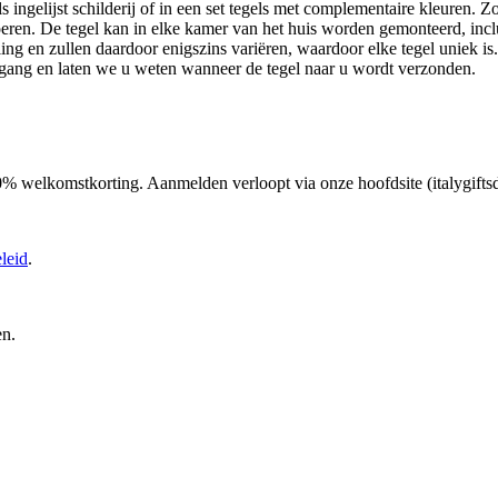
ls ingelijst schilderij of in een set tegels met complementaire kleuren. Z
loeren. De tegel kan in elke kamer van het huis worden gemonteerd, incl
ing en zullen daardoor enigszins variëren, waardoor elke tegel uniek is
gang en laten we u weten wanneer de tegel naar u wordt verzonden.
 10% welkomstkorting. Aanmelden verloopt via onze hoofdsite (italygifts
leid
.
en.