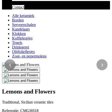
Contact
Alle keramiek
Borden
Serveerschalen
Kandelaars
Klokken
Koffiekopjes
Tegels
Drinkgerei
Olijfolieflesjes
Zout- en pepermolens
‹
›
Lemons and Flowers
Traditional, Sicilian ceramic tiles
Referentie:
CMGH018