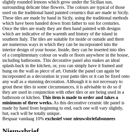
slightly rounded lemons which grow under the Sicilian sun,
surrounding delicate blue flowers. The colours are typical of those
used on the traditional hand painted ceramics that are made in Sicily.
These tiles are made by hand in Sicily, using the traditional methods
which have been handed down from father to son for centuries.
Once the tiles are ready they are then hand painted with designs
which are indicative of the warmth and history of the island in
southern Italy. The tiles are suitable for inside or outside and there
are numerous ways in which they can be incorporated into the
interior design of your house. Inside, they can be inserted into tiles
of a complimentary colour on walls or floors anywhere in the house,
including bathrooms. This decorative panel also makes an ideal
splash-back in the kitchen, or, you can simply have it framed and
hung on the wall as piece of art. Outside the panel can again be
incorporated as a decoration in your patio tiles or it can be fixed onto
any wall as a stunning decoration. Although it is not necessary to
grout these tiles in some circumstances, it is advisable to do so if
they are used in conjunction with other tiles or are being used in a
bathroom or kitchen.
This item is made to order and takes a
minimum of three weeks.
As this decorative ceramic tile panel is
made by hand from beginning to end, each one will vary slightly,
but, each will be totally unique.
Bespaar vandaag 10%
exclusief voor nieuwsbriefabonnees
Nieuwsbrief