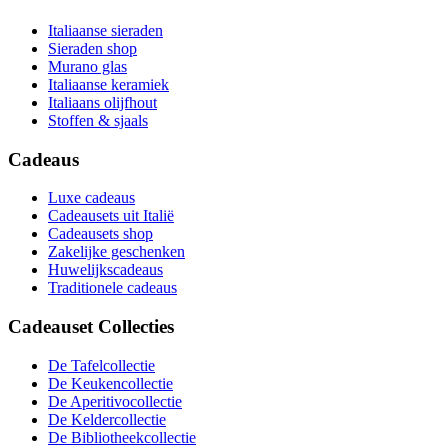
Italiaanse sieraden
Sieraden shop
Murano glas
Italiaanse keramiek
Italiaans olijfhout
Stoffen & sjaals
Cadeaus
Luxe cadeaus
Cadeausets uit Italië
Cadeausets shop
Zakelijke geschenken
Huwelijkscadeaus
Traditionele cadeaus
Cadeauset Collecties
De Tafelcollectie
De Keukencollectie
De Aperitivocollectie
De Keldercollectie
De Bibliotheekcollectie