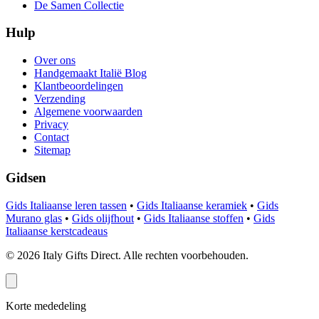
De Samen Collectie
Hulp
Over ons
Handgemaakt Italië Blog
Klantbeoordelingen
Verzending
Algemene voorwaarden
Privacy
Contact
Sitemap
Gidsen
Gids Italiaanse leren tassen
•
Gids Italiaanse keramiek
•
Gids
Murano glas
•
Gids olijfhout
•
Gids Italiaanse stoffen
•
Gids
Italiaanse kerstcadeaus
©
2026
Italy Gifts Direct. Alle rechten voorbehouden.
Korte mededeling