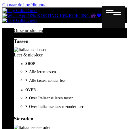
Ga naar de hoofdinhoud
Gutscheine
Wunschliste
Warenkorb
10% KORTING
10% KORTING
Onze producten
Tassen
Leer & niet-leer
SHOP
Alle leren tassen
Alle tassen zonder leer
OVER
Over Italiaanse leren tassen
Over Italiaanse tassen zonder leer
Sieraden