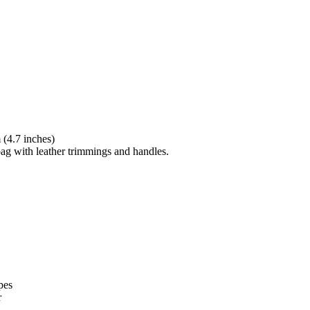
(4.7 inches)
bag with leather trimmings and handles.
pes
r