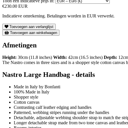
Toon een indicatieve prijs in:
€230.00 EUR
Indicatieve omrekening. Betalingen worden in EUR verwerkt.
Toevoegen aan verlanglijst
Toevoegen aan winkelwagen
Afmetingen
Height:
30cm (11.8 inches)
Width:
42cm (16.5 inches)
Depth:
12cm 
The Nastro comes in three sizes and is a shopper style cotton canvas 
Nastro Large Handbag - details
Made in Italy by Bonfanti
100% Made in Italy
Shopper style
Cotton canvas
Contrasting calf leather edging and handles
Patterned, webbing stripes running under the handles
Detachable, adjustable webbing shoulder strap to match the stri
Longer detachable strap made from two tone canvas and leathe
Roomy interior