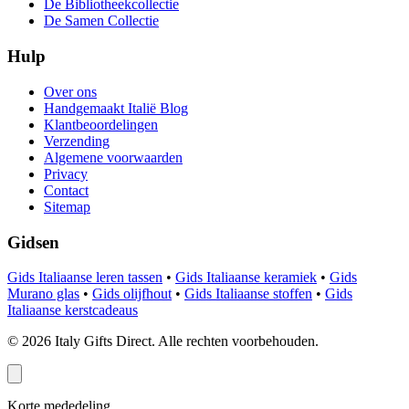
De Bibliotheekcollectie
De Samen Collectie
Hulp
Over ons
Handgemaakt Italië Blog
Klantbeoordelingen
Verzending
Algemene voorwaarden
Privacy
Contact
Sitemap
Gidsen
Gids Italiaanse leren tassen
•
Gids Italiaanse keramiek
•
Gids
Murano glas
•
Gids olijfhout
•
Gids Italiaanse stoffen
•
Gids
Italiaanse kerstcadeaus
©
2026
Italy Gifts Direct. Alle rechten voorbehouden.
Korte mededeling