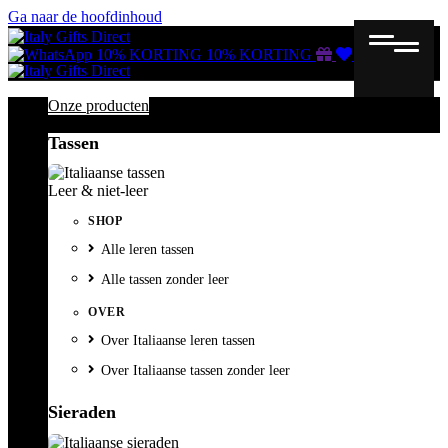
Ga naar de hoofdinhoud
Gutscheine
Wunschliste
Warenkorb
10% KORTING
10% KORTING
Onze producten
Tassen
Leer & niet-leer
SHOP
Alle leren tassen
Alle tassen zonder leer
OVER
Over Italiaanse leren tassen
Over Italiaanse tassen zonder leer
Sieraden