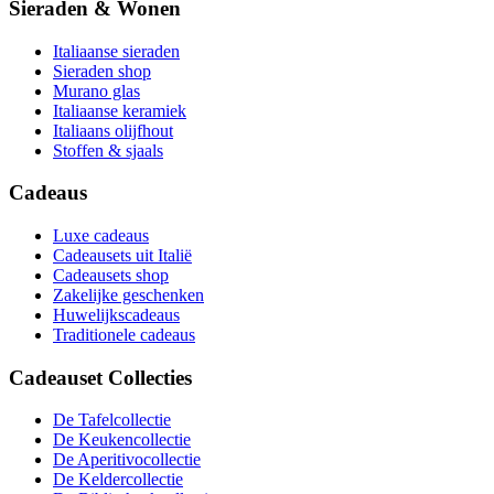
Sieraden & Wonen
Italiaanse sieraden
Sieraden shop
Murano glas
Italiaanse keramiek
Italiaans olijfhout
Stoffen & sjaals
Cadeaus
Luxe cadeaus
Cadeausets uit Italië
Cadeausets shop
Zakelijke geschenken
Huwelijkscadeaus
Traditionele cadeaus
Cadeauset Collecties
De Tafelcollectie
De Keukencollectie
De Aperitivocollectie
De Keldercollectie