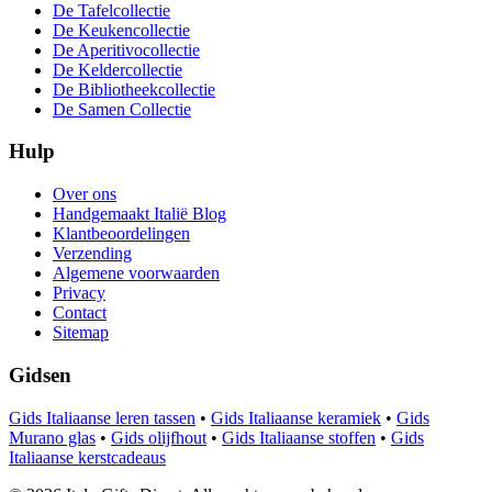
De Tafelcollectie
De Keukencollectie
De Aperitivocollectie
De Keldercollectie
De Bibliotheekcollectie
De Samen Collectie
Hulp
Over ons
Handgemaakt Italië Blog
Klantbeoordelingen
Verzending
Algemene voorwaarden
Privacy
Contact
Sitemap
Gidsen
Gids Italiaanse leren tassen
•
Gids Italiaanse keramiek
•
Gids
Murano glas
•
Gids olijfhout
•
Gids Italiaanse stoffen
•
Gids
Italiaanse kerstcadeaus