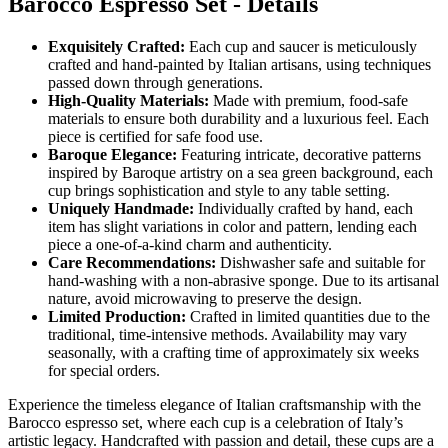
Barocco Espresso Set - Details
Exquisitely Crafted:
Each cup and saucer is meticulously
crafted and hand-painted by Italian artisans, using techniques
passed down through generations.
High-Quality Materials:
Made with premium, food-safe
materials to ensure both durability and a luxurious feel. Each
piece is certified for safe food use.
Baroque Elegance:
Featuring intricate, decorative patterns
inspired by Baroque artistry on a sea green background, each
cup brings sophistication and style to any table setting.
Uniquely Handmade:
Individually crafted by hand, each
item has slight variations in color and pattern, lending each
piece a one-of-a-kind charm and authenticity.
Care Recommendations:
Dishwasher safe and suitable for
hand-washing with a non-abrasive sponge. Due to its artisanal
nature, avoid microwaving to preserve the design.
Limited Production:
Crafted in limited quantities due to the
traditional, time-intensive methods. Availability may vary
seasonally, with a crafting time of approximately six weeks
for special orders.
Experience the timeless elegance of Italian craftsmanship with the
Barocco espresso set, where each cup is a celebration of Italy’s
artistic legacy. Handcrafted with passion and detail, these cups are a