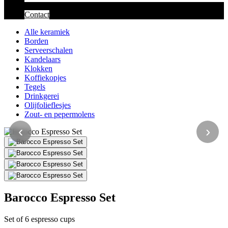
Contact
Alle keramiek
Borden
Serveerschalen
Kandelaars
Klokken
Koffiekopjes
Tegels
Drinkgerei
Olijfolieflesjes
Zout- en pepermolens
‹
›
Barocco Espresso Set
Set of 6 espresso cups