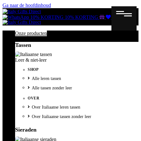
Ga naar de hoofdinhoud
Gutscheine
Wunschliste
Warenkorb
10% KORTING
10% KORTING
Onze producten
Tassen
Leer & niet-leer
SHOP
Alle leren tassen
Alle tassen zonder leer
OVER
Over Italiaanse leren tassen
Over Italiaanse tassen zonder leer
Sieraden