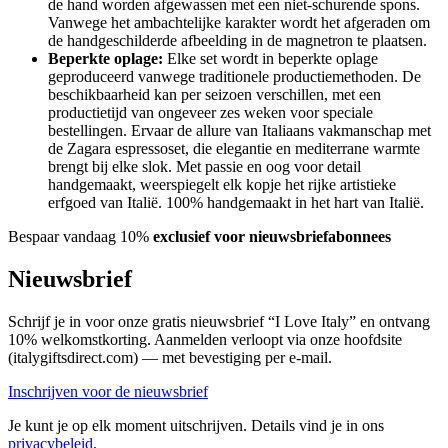
de hand worden afgewassen met een niet-schurende spons.
Vanwege het ambachtelijke karakter wordt het afgeraden om
de handgeschilderde afbeelding in de magnetron te plaatsen.
Beperkte oplage:
Elke set wordt in beperkte oplage
geproduceerd vanwege traditionele productiemethoden. De
beschikbaarheid kan per seizoen verschillen, met een
productietijd van ongeveer zes weken voor speciale
bestellingen. Ervaar de allure van Italiaans vakmanschap met
de Zagara espressoset, die elegantie en mediterrane warmte
brengt bij elke slok. Met passie en oog voor detail
handgemaakt, weerspiegelt elk kopje het rijke artistieke
erfgoed van Italië. 100% handgemaakt in het hart van Italië.
Bespaar vandaag 10%
exclusief voor nieuwsbriefabonnees
Nieuwsbrief
Schrijf je in voor onze gratis nieuwsbrief “I Love Italy” en ontvang
10% welkomstkorting. Aanmelden verloopt via onze hoofdsite
(italygiftsdirect.com) — met bevestiging per e-mail.
Inschrijven voor de nieuwsbrief
Je kunt je op elk moment uitschrijven. Details vind je in ons
privacybeleid
.