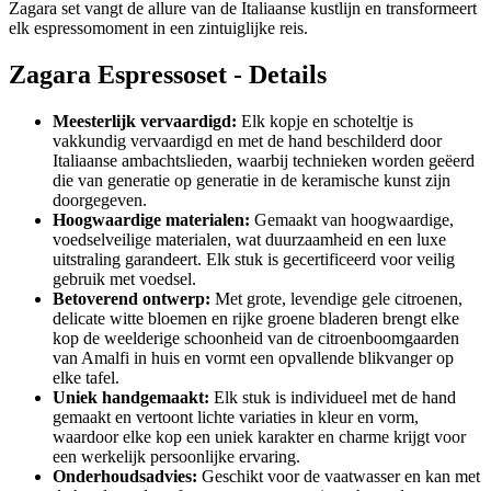
Zagara set vangt de allure van de Italiaanse kustlijn en transformeert
elk espressomoment in een zintuiglijke reis.
Zagara Espressoset - Details
Meesterlijk vervaardigd:
Elk kopje en schoteltje is
vakkundig vervaardigd en met de hand beschilderd door
Italiaanse ambachtslieden, waarbij technieken worden geëerd
die van generatie op generatie in de keramische kunst zijn
doorgegeven.
Hoogwaardige materialen:
Gemaakt van hoogwaardige,
voedselveilige materialen, wat duurzaamheid en een luxe
uitstraling garandeert. Elk stuk is gecertificeerd voor veilig
gebruik met voedsel.
Betoverend ontwerp:
Met grote, levendige gele citroenen,
delicate witte bloemen en rijke groene bladeren brengt elke
kop de weelderige schoonheid van de citroenboomgaarden
van Amalfi in huis en vormt een opvallende blikvanger op
elke tafel.
Uniek handgemaakt:
Elk stuk is individueel met de hand
gemaakt en vertoont lichte variaties in kleur en vorm,
waardoor elke kop een uniek karakter en charme krijgt voor
een werkelijk persoonlijke ervaring.
Onderhoudsadvies:
Geschikt voor de vaatwasser en kan met