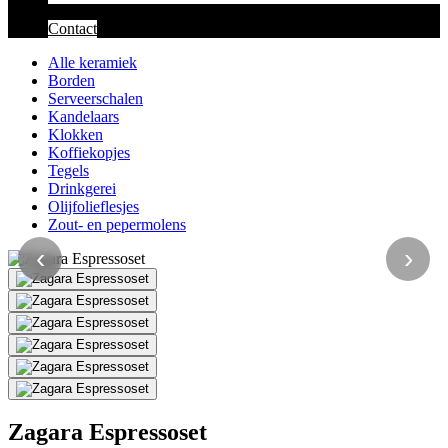
Contact
Alle keramiek
Borden
Serveerschalen
Kandelaars
Klokken
Koffiekopjes
Tegels
Drinkgerei
Olijfolieflesjes
Zout- en pepermolens
‹
›
Zagara Espressoset