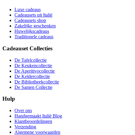
Luxe cadeaus
Cadeausets uit Italië
Cadeausets shop
Zakelijke geschenken
Huwelijkscadeaus
Traditionele cadeaus
Cadeauset Collecties
De Tafelcollectie
De Keukencollectie
De Aperitivocollectie
De Keldercollectie
De Bibliotheekcollectie
De Samen Collectie
Hulp
Over ons
Handgemaakt Italië Blog
Klantbeoordelingen
Verzending
Algemene voorwaarden