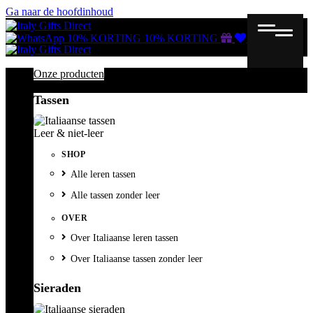
Ga naar de hoofdinhoud
Gutscheine
Wunschliste
Warenkorb
10% KORTING
10% KORTING
Onze producten
Tassen
Leer & niet-leer
SHOP
Alle leren tassen
Alle tassen zonder leer
OVER
Over Italiaanse leren tassen
Over Italiaanse tassen zonder leer
Sieraden