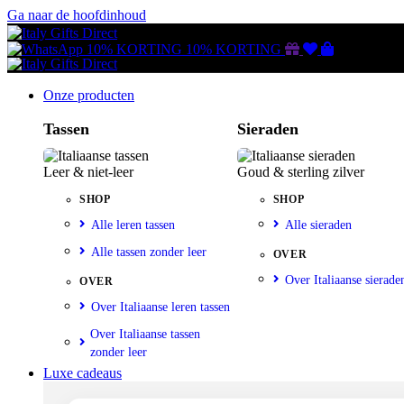
Ga naar de hoofdinhoud
Gutscheine
Wunschliste
Warenkorb
10% KORTING
10% KORTING
Onze producten
Tassen
Sieraden
Leer & niet-leer
Goud & sterling zilver
SHOP
SHOP
Alle leren tassen
Alle sieraden
Alle tassen zonder leer
OVER
Over Italiaanse sierade
OVER
Over Italiaanse leren tassen
Over Italiaanse tassen
zonder leer
Luxe cadeaus