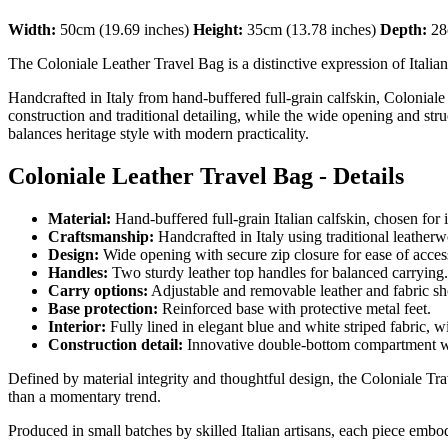
Width:
50cm (19.69 inches)
Height:
35cm (13.78 inches)
Depth:
28
The Coloniale Leather Travel Bag is a distinctive expression of Italian l
Handcrafted in Italy from hand-buffered full-grain calfskin, Colonial
construction and traditional detailing, while the wide opening and st
balances heritage style with modern practicality.
Coloniale Leather Travel Bag - Details
Material:
Hand-buffered full-grain Italian calfskin, chosen for i
Craftsmanship:
Handcrafted in Italy using traditional leather
Design:
Wide opening with secure zip closure for ease of acces
Handles:
Two sturdy leather top handles for balanced carrying.
Carry options:
Adjustable and removable leather and fabric sh
Base protection:
Reinforced base with protective metal feet.
Interior:
Fully lined in elegant blue and white striped fabric, wi
Construction detail:
Innovative double-bottom compartment with
Defined by material integrity and thoughtful design, the Coloniale Trav
than a momentary trend.
Produced in small batches by skilled Italian artisans, each piece embo