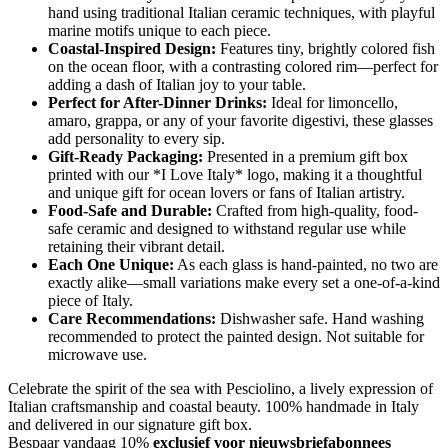
hand using traditional Italian ceramic techniques, with playful
marine motifs unique to each piece.
Coastal-Inspired Design:
Features tiny, brightly colored fish
on the ocean floor, with a contrasting colored rim—perfect for
adding a dash of Italian joy to your table.
Perfect for After-Dinner Drinks:
Ideal for limoncello,
amaro, grappa, or any of your favorite digestivi, these glasses
add personality to every sip.
Gift-Ready Packaging:
Presented in a premium gift box
printed with our *I Love Italy* logo, making it a thoughtful
and unique gift for ocean lovers or fans of Italian artistry.
Food-Safe and Durable:
Crafted from high-quality, food-
safe ceramic and designed to withstand regular use while
retaining their vibrant detail.
Each One Unique:
As each glass is hand-painted, no two are
exactly alike—small variations make every set a one-of-a-kind
piece of Italy.
Care Recommendations:
Dishwasher safe. Hand washing
recommended to protect the painted design. Not suitable for
microwave use.
Celebrate the spirit of the sea with Pesciolino, a lively expression of
Italian craftsmanship and coastal beauty. 100% handmade in Italy
and delivered in our signature gift box.
Bespaar vandaag 10%
exclusief voor nieuwsbriefabonnees