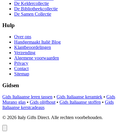
De Keldercollectie
De Bibliotheekcollectie
De Samen Collectie
Hulp
Over ons
Handgemaakt Italië Blog
Klantbeoordelingen
Verzending
Algemene voorwaarden
Privacy
Contact
Sitemap
Gidsen
Gids Italiaanse leren tassen
•
Gids Italiaanse keramiek
•
Gids
Murano glas
•
Gids olijfhout
•
Gids Italiaanse stoffen
•
Gids
Italiaanse kerstcadeaus
©
2026
Italy Gifts Direct. Alle rechten voorbehouden.