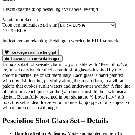
Beschikbaarheid: op bestelling / variabele levertijd
Valuta-omrekenaar
Toon een indicatieve prijs in:
€52.99 EUR
Indicatieve omrekening. Betalingen worden in EUR verwerkt.
Toevoegen aan verlanglijst
Toevoegen aan winkelwagen
Bring a splash of seaside charm to your table with *Pesciolino*, a
joyful set of 6 handcrafted ceramic shot glasses inspired by the
colorful marine life of southern Italy. Each glass is hand-painted
with tiny fish feeding playfully along the ocean floor, in a vibrant
palette that evokes sunlit waters and underwater wonder. A fine line
of color rims each piece, adding a refined finish to their whimsical
design. Beautifully presented in our signature *I Love Italy* gift
box, this set is ideal for serving limoncello, grappa, or any digestivo
with a touch of coastal magic.
Pesciolino Shot Glass Set – Details
Handcrafted by Artisans:
Made and painted entirely by