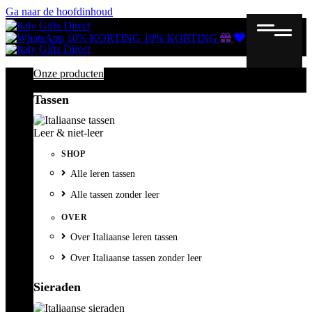
Ga naar de hoofdinhoud
Gutscheine
Wunschliste
Warenkorb
10% KORTING
10% KORTING
Onze producten
Tassen
Leer & niet-leer
SHOP
Alle leren tassen
Alle tassen zonder leer
OVER
Over Italiaanse leren tassen
Over Italiaanse tassen zonder leer
Sieraden