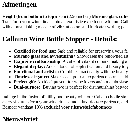
Afmetingen
Height (from bottom to top):
7cm (2.56 inches)
Murano glass cube
Transform your wine rituals into an exquisite experience with our Cal
with a breathtaking mosaic of vibrant colors and intricate swirling pat
Callaina Wine Bottle Stopper - Details:
Certified for food use:
Safe and reliable for preserving your fa
Murano glass and avventurina>
Showcases the renowned artis
Exquisite craftsmanship:
A cube of vibrant colours, making a
Elegant display:
Adds a touch of sophistication and luxury to 
Functional and artistic:
Combines practicality with the beauty 
Timeless elegance:
Makes each pour an experience to relish, ble
Perfect gift:
An ideal present for wine lovers and art enthusiasts
Dual-purpose:
Buying two is perfect for distinguishing betwe
Indulge in the fusion of utility and beauty with our Callaina bottle st
every sip, transform your wine rituals into a luxurious experience, and
Bespaar vandaag 10%
exclusief voor nieuwsbriefabonnees
Nieuwsbrief