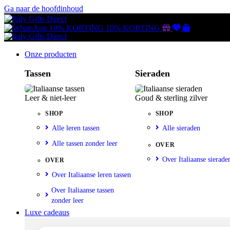
Ga naar de hoofdinhoud
Gutscheine
Wunschliste
Warenkorb
10% KORTING
10% KORTING
Onze producten
Tassen
Sieraden
Leer & niet-leer
Goud & sterling zilver
SHOP
SHOP
Alle leren tassen
Alle sieraden
Alle tassen zonder leer
OVER
Over Italiaanse sierade
OVER
Over Italiaanse leren tassen
Over Italiaanse tassen
zonder leer
Luxe cadeaus