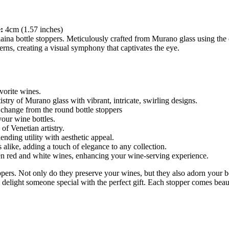
:
4cm (1.57 inches)
laina bottle stoppers. Meticulously crafted from Murano glass using th
terns, creating a visual symphony that captivates the eye.
vorite wines.
try of Murano glass with vibrant, intricate, swirling designs.
 change from the round bottle stoppers
your wine bottles.
of Venetian artistry.
nding utility with aesthetic appeal.
 alike, adding a touch of elegance to any collection.
en red and white wines, enhancing your wine-serving experience.
oppers. Not only do they preserve your wines, but they also adorn your b
 delight someone special with the perfect gift. Each stopper comes beaut