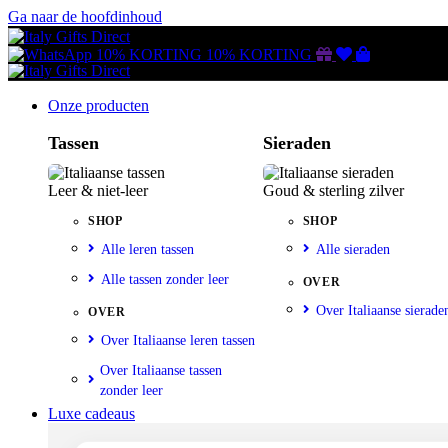
Ga naar de hoofdinhoud
Gutscheine
Wunschliste
Warenkorb
10% KORTING
10% KORTING
Onze producten
Tassen
Sieraden
Leer & niet-leer
Goud & sterling zilver
SHOP
SHOP
Alle leren tassen
Alle sieraden
Alle tassen zonder leer
OVER
Over Italiaanse sierade
OVER
Over Italiaanse leren tassen
Over Italiaanse tassen
zonder leer
Luxe cadeaus