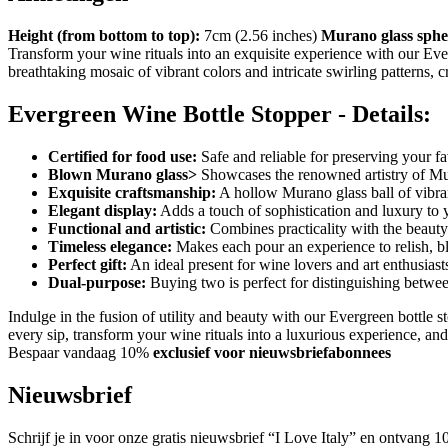
Height (from bottom to top):
7cm (2.56 inches)
Murano glass sphe
Transform your wine rituals into an exquisite experience with our Eve
breathtaking mosaic of vibrant colors and intricate swirling patterns, 
Evergreen Wine Bottle Stopper - Details:
Certified for food use:
Safe and reliable for preserving your fa
Blown Murano glass>
Showcases the renowned artistry of Mura
Exquisite craftsmanship:
A hollow Murano glass ball of vibra
Elegant display:
Adds a touch of sophistication and luxury to 
Functional and artistic:
Combines practicality with the beauty 
Timeless elegance:
Makes each pour an experience to relish, ble
Perfect gift:
An ideal present for wine lovers and art enthusiasts
Dual-purpose:
Buying two is perfect for distinguishing betwe
Indulge in the fusion of utility and beauty with our Evergreen bottle 
every sip, transform your wine rituals into a luxurious experience, and
Bespaar vandaag 10%
exclusief voor nieuwsbriefabonnees
Nieuwsbrief
Schrijf je in voor onze gratis nieuwsbrief “I Love Italy” en ontvang