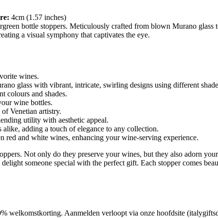
re:
4cm (1.57 inches)
rgreen bottle stoppers. Meticulously crafted from blown Murano glass t
creating a visual symphony that captivates the eye.
vorite wines.
no glass with vibrant, intricate, swirling designs using different shade
nt colours and shades.
your wine bottles.
of Venetian artistry.
nding utility with aesthetic appeal.
 alike, adding a touch of elegance to any collection.
en red and white wines, enhancing your wine-serving experience.
stoppers. Not only do they preserve your wines, but they also adorn your
 delight someone special with the perfect gift. Each stopper comes beaut
 10% welkomstkorting. Aanmelden verloopt via onze hoofdsite (italygifts