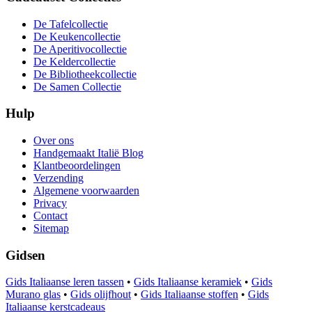
De Tafelcollectie
De Keukencollectie
De Aperitivocollectie
De Keldercollectie
De Bibliotheekcollectie
De Samen Collectie
Hulp
Over ons
Handgemaakt Italië Blog
Klantbeoordelingen
Verzending
Algemene voorwaarden
Privacy
Contact
Sitemap
Gidsen
Gids Italiaanse leren tassen
•
Gids Italiaanse keramiek
•
Gids
Murano glas
•
Gids olijfhout
•
Gids Italiaanse stoffen
•
Gids
Italiaanse kerstcadeaus