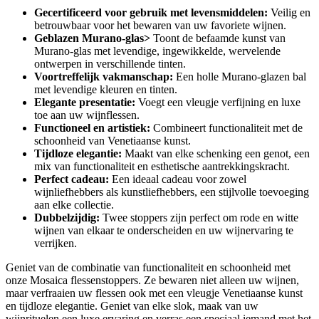
Gecertificeerd voor gebruik met levensmiddelen:
Veilig en
betrouwbaar voor het bewaren van uw favoriete wijnen.
Geblazen Murano-glas>
Toont de befaamde kunst van
Murano-glas met levendige, ingewikkelde, wervelende
ontwerpen in verschillende tinten.
Voortreffelijk vakmanschap:
Een holle Murano-glazen bal
met levendige kleuren en tinten.
Elegante presentatie:
Voegt een vleugje verfijning en luxe
toe aan uw wijnflessen.
Functioneel en artistiek:
Combineert functionaliteit met de
schoonheid van Venetiaanse kunst.
Tijdloze elegantie:
Maakt van elke schenking een genot, een
mix van functionaliteit en esthetische aantrekkingskracht.
Perfect cadeau:
Een ideaal cadeau voor zowel
wijnliefhebbers als kunstliefhebbers, een stijlvolle toevoeging
aan elke collectie.
Dubbelzijdig:
Twee stoppers zijn perfect om rode en witte
wijnen van elkaar te onderscheiden en uw wijnervaring te
verrijken.
Geniet van de combinatie van functionaliteit en schoonheid met
onze Mosaica flessenstoppers. Ze bewaren niet alleen uw wijnen,
maar verfraaien uw flessen ook met een vleugje Venetiaanse kunst
en tijdloze elegantie. Geniet van elke slok, maak van uw
wijnrituelen een luxe ervaring en verras een speciaal iemand met het