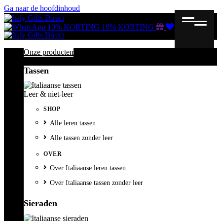
Ga naar de hoofdinhoud
Gutscheine
Wunschliste
Warenkorb
10% KORTING
10% KORTING
Onze producten
Tassen
Leer & niet-leer
SHOP
Alle leren tassen
Alle tassen zonder leer
OVER
Over Italiaanse leren tassen
Over Italiaanse tassen zonder leer
Sieraden