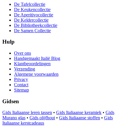
De Tafelcollectie
De Keukencollectie
De Aperitivocollectie
De Keldercollectie
De Bibliotheekcollectie
De Samen Collectie
Hulp
Over ons
Handgemaakt Italië Blog
Klantbeoordelingen
Verzending
Algemene voorwaarden
Privacy
Contact
Sitemap
Gidsen
Gids Italiaanse leren tassen
•
Gids Italiaanse keramiek
•
Gids
Murano glas
•
Gids olijfhout
•
Gids Italiaanse stoffen
•
Gids
Italiaanse kerstcadeaus