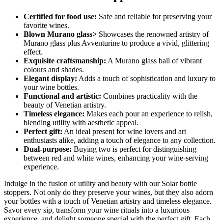
Certified for food use:
Safe and reliable for preserving your
favorite wines.
Blown Murano glass>
Showcases the renowned artistry of
Murano glass plus Avventurine to produce a vivid, glittering
effect.
Exquisite craftsmanship:
A Murano glass ball of vibrant
colours and shades.
Elegant display:
Adds a touch of sophistication and luxury to
your wine bottles.
Functional and artistic:
Combines practicality with the
beauty of Venetian artistry.
Timeless elegance:
Makes each pour an experience to relish,
blending utility with aesthetic appeal.
Perfect gift:
An ideal present for wine lovers and art
enthusiasts alike, adding a touch of elegance to any collection.
Dual-purpose:
Buying two is perfect for distinguishing
between red and white wines, enhancing your wine-serving
experience.
Indulge in the fusion of utility and beauty with our Solar bottle
stoppers. Not only do they preserve your wines, but they also adorn
your bottles with a touch of Venetian artistry and timeless elegance.
Savor every sip, transform your wine rituals into a luxurious
experience, and delight someone special with the perfect gift. Each