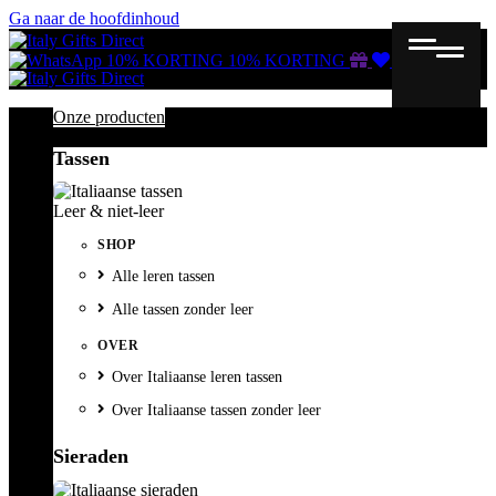
Ga naar de hoofdinhoud
Gutscheine
Wunschliste
Warenkorb
10% KORTING
10% KORTING
Onze producten
Tassen
Leer & niet-leer
SHOP
Alle leren tassen
Alle tassen zonder leer
OVER
Over Italiaanse leren tassen
Over Italiaanse tassen zonder leer
Sieraden