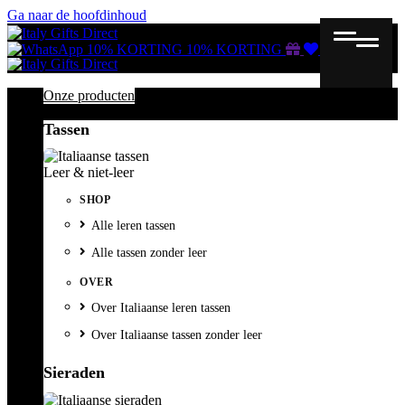
Ga naar de hoofdinhoud
Gutscheine
Wunschliste
Warenkorb
10% KORTING
10% KORTING
Onze producten
Tassen
Leer & niet-leer
SHOP
Alle leren tassen
Alle tassen zonder leer
OVER
Over Italiaanse leren tassen
Over Italiaanse tassen zonder leer
Sieraden