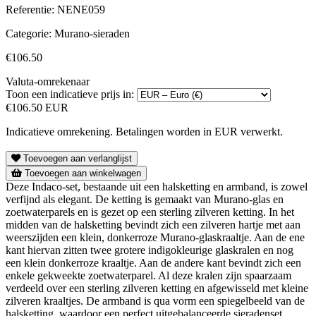
Referentie:
NENE059
Categorie:
Murano-sieraden
€106.50
Valuta-omrekenaar
Toon een indicatieve prijs in:
€106.50 EUR
Indicatieve omrekening. Betalingen worden in EUR verwerkt.
Toevoegen aan verlanglijst
Toevoegen aan winkelwagen
Deze Indaco-set, bestaande uit een halsketting en armband, is zowel
verfijnd als elegant. De ketting is gemaakt van Murano-glas en
zoetwaterparels en is gezet op een sterling zilveren ketting. In het
midden van de halsketting bevindt zich een zilveren hartje met aan
weerszijden een klein, donkerroze Murano-glaskraaltje. Aan de ene
kant hiervan zitten twee grotere indigokleurige glaskralen en nog
een klein donkerroze kraaltje. Aan de andere kant bevindt zich een
enkele gekweekte zoetwaterparel. Al deze kralen zijn spaarzaam
verdeeld over een sterling zilveren ketting en afgewisseld met kleine
zilveren kraaltjes. De armband is qua vorm een spiegelbeeld van de
halsketting, waardoor een perfect uitgebalanceerde sieradenset