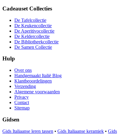
Cadeauset Collecties
De Tafelcollectie
De Keukencollectie
De Aperitivocollectie
De Keldercollectie
De Bibliotheekcollectie
De Samen Collectie
Hulp
Over ons
Handgemaakt Italië Blog
Klantbeoordelingen
Verzending
Algemene voorwaarden
Privacy
Contact
Sitemap
Gidsen
Gids Italiaanse leren tassen
•
Gids Italiaanse keramiek
•
Gids