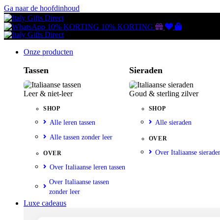
Ga naar de hoofdinhoud
Gutscheine
Wunschliste
Warenkorb
10% KORTING
10% KORTING
Onze producten
Tassen
Sieraden
Leer & niet-leer
Goud & sterling zilver
SHOP
SHOP
Alle leren tassen
Alle sieraden
Alle tassen zonder leer
OVER
Over Italiaanse sierade
OVER
Over Italiaanse leren tassen
Over Italiaanse tassen
zonder leer
Luxe cadeaus