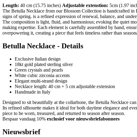
Length:
40 cm (15.75 inches)
Adjustable extenstion:
5cm (1.97 inc
The Betulla Necklace from our Blossom Collection is handcrafted in Ital
signs of spring. is a refined expression of renewal, balance, and under
The composition is light, fluid, and harmonious; evoking the quiet mom
making expertise. Each element is carefully assembled by hand, ensur
overpowering it, creating a piece that feels timeless rather than seasona
Betulla Necklace - Details
Exclusive Italian design
18kt gold plated sterling silver
Green crystals and pearls
White cubic zirconia accents
Elegant multi-strand design
Necklace length: 40 cm + 5 cm adjustable extension
Handmade in Italy
Designed to sit beautifully at the collarbone, the Betulla Necklace ca
Its refined silhouette makes it ideal for both daytime elegance and even
piece to be worn, treasured, and returned to season after season.
Bespaar vandaag 10%
exclusief voor nieuwsbriefabonnees
Nieuwsbrief