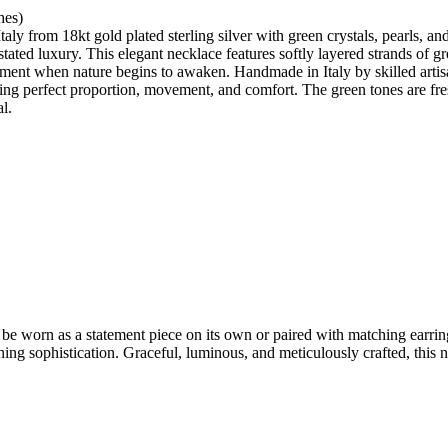
hes)
y from 18kt gold plated sterling silver with green crystals, pearls, and 
stated luxury. This elegant necklace features softly layered strands of gr
ent when nature begins to awaken. Handmade in Italy by skilled artisans
ing perfect proportion, movement, and comfort. The green tones are fre
l.
n be worn as a statement piece on its own or paired with matching earri
ing sophistication. Graceful, luminous, and meticulously crafted, this nec