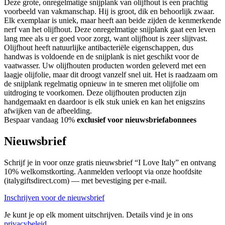
Deze grote, onregelmatige snijplank van olijfhout is een prachtig
voorbeeld van vakmanschap. Hij is groot, dik en behoorlijk zwaar.
Elk exemplaar is uniek, maar heeft aan beide zijden de kenmerkende
nerf van het olijfhout. Deze onregelmatige snijplank gaat een leven
lang mee als u er goed voor zorgt, want olijfhout is zeer slijtvast.
Olijfhout heeft natuurlijke antibacteriële eigenschappen, dus
handwas is voldoende en de snijplank is niet geschikt voor de
vaatwasser. Uw olijfhouten producten worden geleverd met een
laagje olijfolie, maar dit droogt vanzelf snel uit. Het is raadzaam om
de snijplank regelmatig opnieuw in te smeren met olijfolie om
uitdroging te voorkomen. Deze olijfhouten producten zijn
handgemaakt en daardoor is elk stuk uniek en kan het enigszins
afwijken van de afbeelding.
Bespaar vandaag 10%
exclusief voor nieuwsbriefabonnees
Nieuwsbrief
Schrijf je in voor onze gratis nieuwsbrief “I Love Italy” en ontvang
10% welkomstkorting. Aanmelden verloopt via onze hoofdsite
(italygiftsdirect.com) — met bevestiging per e-mail.
Inschrijven voor de nieuwsbrief
Je kunt je op elk moment uitschrijven. Details vind je in ons
privacybeleid
.