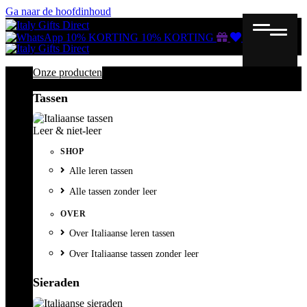
Ga naar de hoofdinhoud
Gutscheine
Wunschliste
Warenkorb
10% KORTING
10% KORTING
Onze producten
Tassen
Leer & niet-leer
SHOP
Alle leren tassen
Alle tassen zonder leer
OVER
Over Italiaanse leren tassen
Over Italiaanse tassen zonder leer
Sieraden