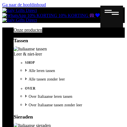
Ga naar de hoofdinhoud
Gutscheine
Wunschliste
Warenkorb
10% KORTING
10% KORTING
Onze producten
Tassen
Leer & niet-leer
SHOP
Alle leren tassen
Alle tassen zonder leer
OVER
Over Italiaanse leren tassen
Over Italiaanse tassen zonder leer
Sieraden