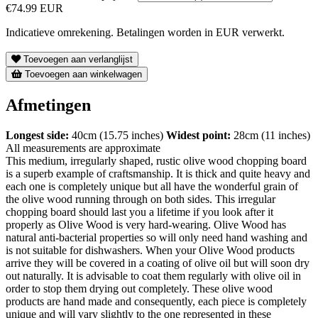
€74.99 EUR
Indicatieve omrekening. Betalingen worden in EUR verwerkt.
Toevoegen aan verlanglijst
Toevoegen aan winkelwagen
Afmetingen
Longest side:
40cm (15.75 inches)
Widest point:
28cm (11 inches)
All measurements are approximate
This medium, irregularly shaped, rustic olive wood chopping board
is a superb example of craftsmanship. It is thick and quite heavy and
each one is completely unique but all have the wonderful grain of
the olive wood running through on both sides. This irregular
chopping board should last you a lifetime if you look after it
properly as Olive Wood is very hard-wearing. Olive Wood has
natural anti-bacterial properties so will only need hand washing and
is not suitable for dishwashers. When your Olive Wood products
arrive they will be covered in a coating of olive oil but will soon dry
out naturally. It is advisable to coat them regularly with olive oil in
order to stop them drying out completely. These olive wood
products are hand made and consequently, each piece is completely
unique and will vary slightly to the one represented in these