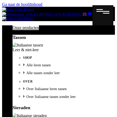
Ga naar de hoofdinhoud
Gutscheine
Wunschliste
Warenkorb
10% KORTING
10% KORTING
Onze producten
Tassen
Leer & niet-leer
SHOP
Alle leren tassen
Alle tassen zonder leer
OVER
Over Italiaanse leren tassen
Over Italiaanse tassen zonder leer
Sieraden