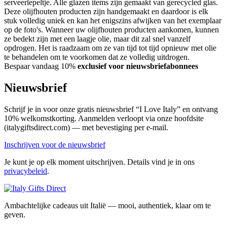
serveerlepeltje. Alle glazen items zijn gemaakt van gerecycled glas.
Deze olijfhouten producten zijn handgemaakt en daardoor is elk
stuk volledig uniek en kan het enigszins afwijken van het exemplaar
op de foto's. Wanneer uw olijfhouten producten aankomen, kunnen
ze bedekt zijn met een laagje olie, maar dit zal snel vanzelf
opdrogen. Het is raadzaam om ze van tijd tot tijd opnieuw met olie
te behandelen om te voorkomen dat ze volledig uitdrogen.
Bespaar vandaag 10%
exclusief voor nieuwsbriefabonnees
Nieuwsbrief
Schrijf je in voor onze gratis nieuwsbrief “I Love Italy” en ontvang
10% welkomstkorting. Aanmelden verloopt via onze hoofdsite
(italygiftsdirect.com) — met bevestiging per e-mail.
Inschrijven voor de nieuwsbrief
Je kunt je op elk moment uitschrijven. Details vind je in ons
privacybeleid
.
Ambachtelijke cadeaus uit Italië — mooi, authentiek, klaar om te
geven.