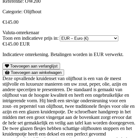
Referentie:
OW200
Categorie:
Olijfhout
€145.00
Valuta-omrekenaar
Toon een indicatieve prijs in:
€145.00 EUR
Indicatieve omrekening. Betalingen worden in EUR verwerkt.
Toevoegen aan verlanglijst
Toevoegen aan winkelwagen
Deze opvallende kruidenset van olijfhout is een van de meest
stijlvolle en luxueuze manieren om uw zout, peper, olie, azijn en
andere specerijen te presenteren. De standaard is gemaakt van
olijfhout van de hoogste kwaliteit en heeft een ongebruikelijke en
intrigerende vorm. Hij biedt een stevige ondersteuning voor een
zout- en peperstel van olijfhout, twee traditionele flesjes voor olie en
azijn en een glazen kruidenpotje. De schroefbare handgreep in het
midden met een groot vingergat aan de bovenkant zorgt ervoor dat
de hele set gemakkelijk en veilig aan tafel kan worden doorgegeven.
De twee glazen flesjes hebben schattige olijfhouten stoppers en het
kruidenpotje heeft een deksel en een perfect gevormd