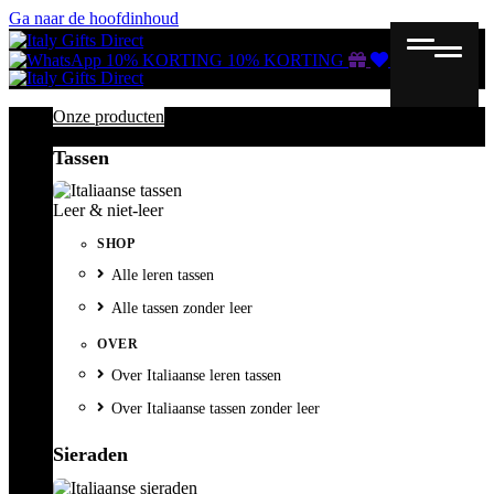
Ga naar de hoofdinhoud
Gutscheine
Wunschliste
Warenkorb
10% KORTING
10% KORTING
Onze producten
Tassen
Leer & niet-leer
SHOP
Alle leren tassen
Alle tassen zonder leer
OVER
Over Italiaanse leren tassen
Over Italiaanse tassen zonder leer
Sieraden