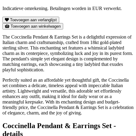
Indicatieve omrekening. Betalingen worden in EUR verwerkt.
Toevoegen aan verlanglijst
Toevoegen aan winkelwagen
The Coccinella Pendant & Earrings Set is a delightful expression of
Italian charm and craftsmanship, crafted from 18kt gold-plated
sterling silver. This enchanting set features a whimsical ladybird
charm as its centerpiece, symbolizing luck and joy in its purest form.
The pendant's simple yet elegant design is complemented by
matching earrings, each showcasing a tiny ladybird that exudes
playful sophistication.
Perfectly suited as an affordable yet thoughtful gift, the Coccinella
set combines a delicate, timeless appeal with impeccable Italian
artistry. Lightweight and versatile, this adorable set effortlessly
enhances any outfit, making it ideal for daily wear or as a
meaningful keepsake. With its enchanting design and budget-
friendly price, the Coccinella Pendant & Earrings Set is a celebration
of elegance, charm, and the joy of giving.
Coccinella Pendant & Earrings Set -
details