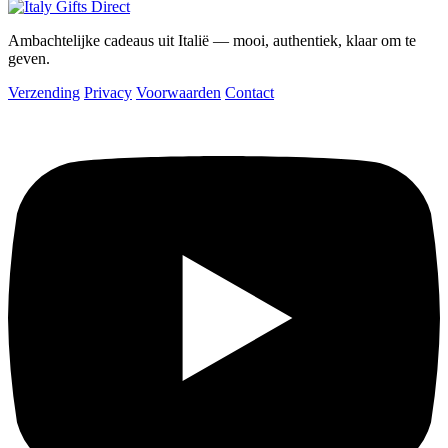
Ambachtelijke cadeaus uit Italië — mooi, authentiek, klaar om te
geven.
Verzending
Privacy
Voorwaarden
Contact