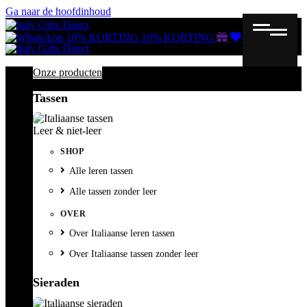
Ga naar de hoofdinhoud
Gutscheine
Wunschliste
Warenkorb
10% KORTING
10% KORTING
Onze producten
Tassen
Leer & niet-leer
SHOP
Alle leren tassen
Alle tassen zonder leer
OVER
Over Italiaanse leren tassen
Over Italiaanse tassen zonder leer
Sieraden