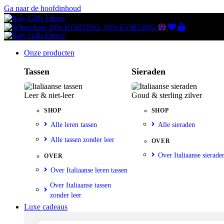
Ga naar de hoofdinhoud
Gutscheine
Wunschliste
Warenkorb
10% KORTING
10% KORTING
Onze producten
Tassen
Sieraden
Leer & niet-leer
Goud & sterling zilver
SHOP
SHOP
Alle leren tassen
Alle sieraden
Alle tassen zonder leer
OVER
Over Italiaanse sierade
OVER
Over Italiaanse leren tassen
Over Italiaanse tassen
zonder leer
Luxe cadeaus