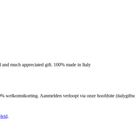
al and much appreciated gift. 100% made in Italy
 10% welkomstkorting. Aanmelden verloopt via onze hoofdsite (italygifts
leid
.