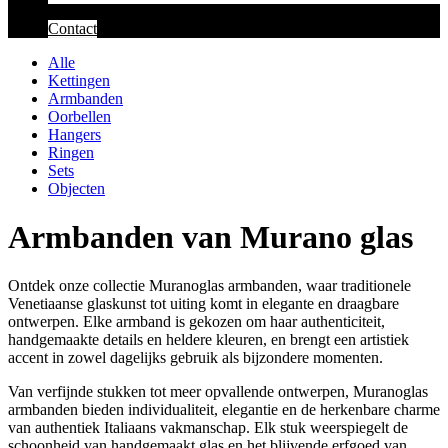
Contact
Alle
Kettingen
Armbanden
Oorbellen
Hangers
Ringen
Sets
Objecten
Armbanden van Murano glas
Ontdek onze collectie Muranoglas armbanden, waar traditionele
Venetiaanse glaskunst tot uiting komt in elegante en draagbare
ontwerpen. Elke armband is gekozen om haar authenticiteit,
handgemaakte details en heldere kleuren, en brengt een artistiek
accent in zowel dagelijks gebruik als bijzondere momenten.
Van verfijnde stukken tot meer opvallende ontwerpen, Muranoglas
armbanden bieden individualiteit, elegantie en de herkenbare charme
van authentiek Italiaans vakmanschap. Elk stuk weerspiegelt de
schoonheid van handgemaakt glas en het blijvende erfgoed van