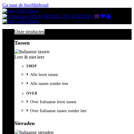
Ga naar de hoofdinhoud
Gutscheine
Wunschliste
Warenkorb
10% KORTING
10% KORTING
Onze producten
Tassen
Leer & niet-leer
SHOP
Alle leren tassen
Alle tassen zonder leer
OVER
Over Italiaanse leren tassen
Over Italiaanse tassen zonder leer
Sieraden