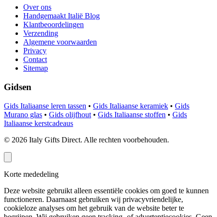
Over ons
Handgemaakt Italië Blog
Klantbeoordelingen
Verzending
Algemene voorwaarden
Privacy
Contact
Sitemap
Gidsen
Gids Italiaanse leren tassen
•
Gids Italiaanse keramiek
•
Gids
Murano glas
•
Gids olijfhout
•
Gids Italiaanse stoffen
•
Gids
Italiaanse kerstcadeaus
©
2026
Italy Gifts Direct. Alle rechten voorbehouden.
Korte mededeling
Deze website gebruikt alleen essentiële cookies om goed te kunnen
functioneren. Daarnaast gebruiken wij privacyvriendelijke,
cookieloze analyses om het gebruik van de website beter te
begrijpen. Wij gebruiken geen tracking- of advertentiecookies.
Geen