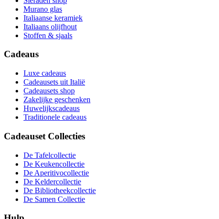
Sieraden shop
Murano glas
Italiaanse keramiek
Italiaans olijfhout
Stoffen & sjaals
Cadeaus
Luxe cadeaus
Cadeausets uit Italië
Cadeausets shop
Zakelijke geschenken
Huwelijkscadeaus
Traditionele cadeaus
Cadeauset Collecties
De Tafelcollectie
De Keukencollectie
De Aperitivocollectie
De Keldercollectie
De Bibliotheekcollectie
De Samen Collectie
Hulp