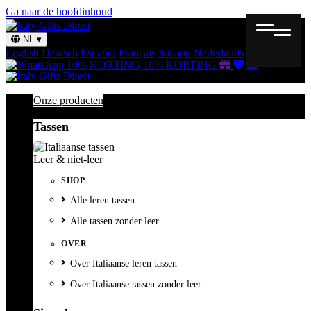
Ga naar de hoofdinhoud
NL
▾
English
Deutsch
Español
Français
Italiano
Nederlands
Svenska
Cadeaubon
Verlanglijst
Winkelmand
10% KORTING
10% KORTING
Onze producten
Tassen
Leer & niet-leer
SHOP
Alle leren tassen
Alle tassen zonder leer
OVER
Over Italiaanse leren tassen
Over Italiaanse tassen zonder leer