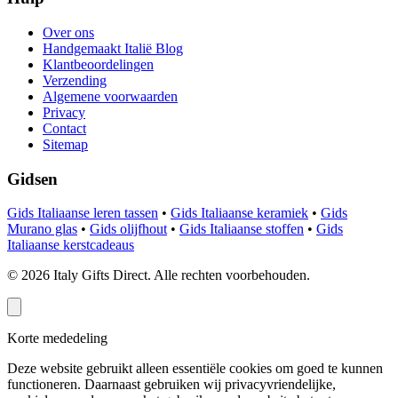
Over ons
Handgemaakt Italië Blog
Klantbeoordelingen
Verzending
Algemene voorwaarden
Privacy
Contact
Sitemap
Gidsen
Gids Italiaanse leren tassen
•
Gids Italiaanse keramiek
•
Gids
Murano glas
•
Gids olijfhout
•
Gids Italiaanse stoffen
•
Gids
Italiaanse kerstcadeaus
©
2026
Italy Gifts Direct. Alle rechten voorbehouden.
Korte mededeling
Deze website gebruikt alleen essentiële cookies om goed te kunnen
functioneren. Daarnaast gebruiken wij privacyvriendelijke,