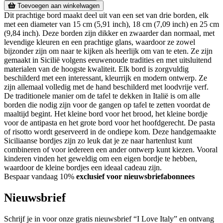
Toevoegen aan winkelwagen
Dit prachtige bord maakt deel uit van een set van drie borden, elk
met een diameter van 15 cm (5,91 inch), 18 cm (7,09 inch) en 25 cm
(9,84 inch). Deze borden zijn dikker en zwaarder dan normaal, met
levendige kleuren en een prachtige glans, waardoor ze zowel
bijzonder zijn om naar te kijken als heerlijk om van te eten. Ze zijn
gemaakt in Sicilië volgens eeuwenoude tradities en met uitsluitend
materialen van de hoogste kwaliteit. Elk bord is zorgvuldig
beschilderd met een interessant, kleurrijk en modern ontwerp. Ze
zijn allemaal volledig met de hand beschilderd met loodvrije verf.
De traditionele manier om de tafel te dekken in Italië is om alle
borden die nodig zijn voor de gangen op tafel te zetten voordat de
maaltijd begint. Het kleine bord voor het brood, het kleine bordje
voor de antipasta en het grote bord voor het hoofdgerecht. De pasta
of risotto wordt geserveerd in de ondiepe kom. Deze handgemaakte
Siciliaanse bordjes zijn zo leuk dat je ze naar hartenlust kunt
combineren of voor iedereen een ander ontwerp kunt kiezen. Vooral
kinderen vinden het geweldig om een eigen bordje te hebben,
waardoor de kleine bordjes een ideaal cadeau zijn.
Bespaar vandaag 10%
exclusief voor nieuwsbriefabonnees
Nieuwsbrief
Schrijf je in voor onze gratis nieuwsbrief “I Love Italy” en ontvang