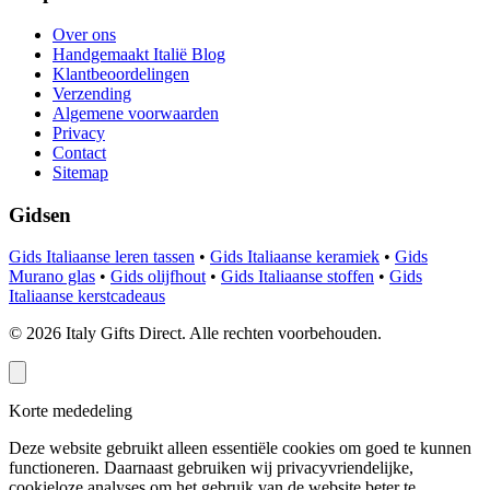
Over ons
Handgemaakt Italië Blog
Klantbeoordelingen
Verzending
Algemene voorwaarden
Privacy
Contact
Sitemap
Gidsen
Gids Italiaanse leren tassen
•
Gids Italiaanse keramiek
•
Gids
Murano glas
•
Gids olijfhout
•
Gids Italiaanse stoffen
•
Gids
Italiaanse kerstcadeaus
©
2026
Italy Gifts Direct. Alle rechten voorbehouden.
Korte mededeling
Deze website gebruikt alleen essentiële cookies om goed te kunnen
functioneren. Daarnaast gebruiken wij privacyvriendelijke,
cookieloze analyses om het gebruik van de website beter te