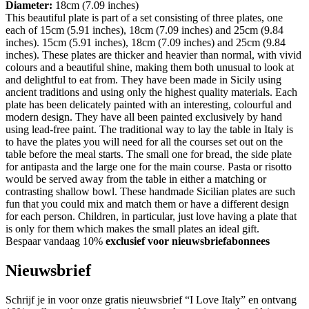
Diameter:
18cm (7.09 inches)
This beautiful plate is part of a set consisting of three plates, one
each of 15cm (5.91 inches), 18cm (7.09 inches) and 25cm (9.84
inches). 15cm (5.91 inches), 18cm (7.09 inches) and 25cm (9.84
inches). These plates are thicker and heavier than normal, with vivid
colours and a beautiful shine, making them both unusual to look at
and delightful to eat from. They have been made in Sicily using
ancient traditions and using only the highest quality materials. Each
plate has been delicately painted with an interesting, colourful and
modern design. They have all been painted exclusively by hand
using lead-free paint. The traditional way to lay the table in Italy is
to have the plates you will need for all the courses set out on the
table before the meal starts. The small one for bread, the side plate
for antipasta and the large one for the main course. Pasta or risotto
would be served away from the table in either a matching or
contrasting shallow bowl. These handmade Sicilian plates are such
fun that you could mix and match them or have a different design
for each person. Children, in particular, just love having a plate that
is only for them which makes the small plates an ideal gift.
Bespaar vandaag 10%
exclusief voor nieuwsbriefabonnees
Nieuwsbrief
Schrijf je in voor onze gratis nieuwsbrief “I Love Italy” en ontvang