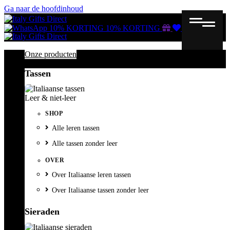
Ga naar de hoofdinhoud
Gutscheine
Wunschliste
Warenkorb
10% KORTING
10% KORTING
Onze producten
Tassen
Leer & niet-leer
SHOP
Alle leren tassen
Alle tassen zonder leer
OVER
Over Italiaanse leren tassen
Over Italiaanse tassen zonder leer
Sieraden