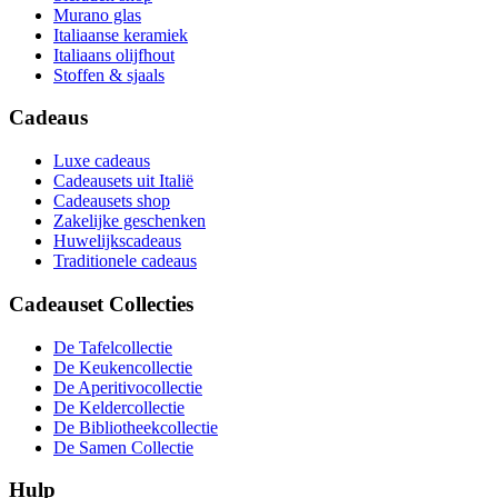
Murano glas
Italiaanse keramiek
Italiaans olijfhout
Stoffen & sjaals
Cadeaus
Luxe cadeaus
Cadeausets uit Italië
Cadeausets shop
Zakelijke geschenken
Huwelijkscadeaus
Traditionele cadeaus
Cadeauset Collecties
De Tafelcollectie
De Keukencollectie
De Aperitivocollectie
De Keldercollectie
De Bibliotheekcollectie
De Samen Collectie
Hulp