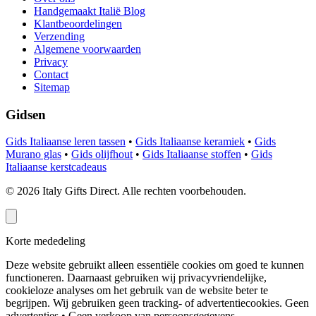
Handgemaakt Italië Blog
Klantbeoordelingen
Verzending
Algemene voorwaarden
Privacy
Contact
Sitemap
Gidsen
Gids Italiaanse leren tassen
•
Gids Italiaanse keramiek
•
Gids
Murano glas
•
Gids olijfhout
•
Gids Italiaanse stoffen
•
Gids
Italiaanse kerstcadeaus
©
2026
Italy Gifts Direct. Alle rechten voorbehouden.
Korte mededeling
Deze website gebruikt alleen essentiële cookies om goed te kunnen
functioneren. Daarnaast gebruiken wij privacyvriendelijke,
cookieloze analyses om het gebruik van de website beter te
begrijpen. Wij gebruiken geen tracking- of advertentiecookies.
Geen
advertenties • Geen verkoop van persoonsgegevens