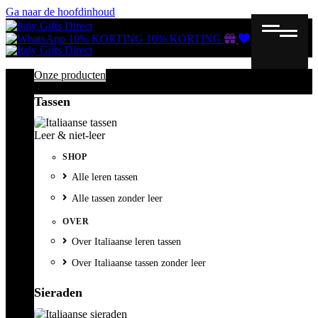
Ga naar de hoofdinhoud
Gutscheine
Wunschliste
Warenkorb
10% KORTING
10% KORTING
Onze producten
Tassen
Leer & niet-leer
SHOP
Alle leren tassen
Alle tassen zonder leer
OVER
Over Italiaanse leren tassen
Over Italiaanse tassen zonder leer
Sieraden