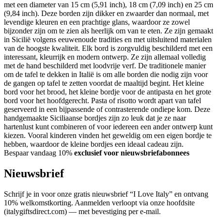
met een diameter van 15 cm (5,91 inch), 18 cm (7,09 inch) en 25 cm
(9,84 inch). Deze borden zijn dikker en zwaarder dan normaal, met
levendige kleuren en een prachtige glans, waardoor ze zowel
bijzonder zijn om te zien als heerlijk om van te eten. Ze zijn gemaakt
in Sicilië volgens eeuwenoude tradities en met uitsluitend materialen
van de hoogste kwaliteit. Elk bord is zorgvuldig beschilderd met een
interessant, kleurrijk en modern ontwerp. Ze zijn allemaal volledig
met de hand beschilderd met loodvrije verf. De traditionele manier
om de tafel te dekken in Italië is om alle borden die nodig zijn voor
de gangen op tafel te zetten voordat de maaltijd begint. Het kleine
bord voor het brood, het kleine bordje voor de antipasta en het grote
bord voor het hoofdgerecht. Pasta of risotto wordt apart van tafel
geserveerd in een bijpassende of contrasterende ondiepe kom. Deze
handgemaakte Siciliaanse bordjes zijn zo leuk dat je ze naar
hartenlust kunt combineren of voor iedereen een ander ontwerp kunt
kiezen. Vooral kinderen vinden het geweldig om een eigen bordje te
hebben, waardoor de kleine bordjes een ideaal cadeau zijn.
Bespaar vandaag 10%
exclusief voor nieuwsbriefabonnees
Nieuwsbrief
Schrijf je in voor onze gratis nieuwsbrief “I Love Italy” en ontvang
10% welkomstkorting. Aanmelden verloopt via onze hoofdsite
(italygiftsdirect.com) — met bevestiging per e-mail.