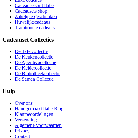
Cadeausets uit Italië
Cadeausets shop
Zakelijke geschenken
Huwelijkscadeaus
Traditionele cadeaus
Cadeauset Collecties
De Tafelcollectie
De Keukencollectie
De Aperitivocollectie
De Keldercollectie
De Bibliotheekcollectie
De Samen Collectie
Hulp
Over ons
Handgemaakt Italië Blog
Klantbeoordelingen
Verzending
Algemene voorwaarden
Privacy
Contact