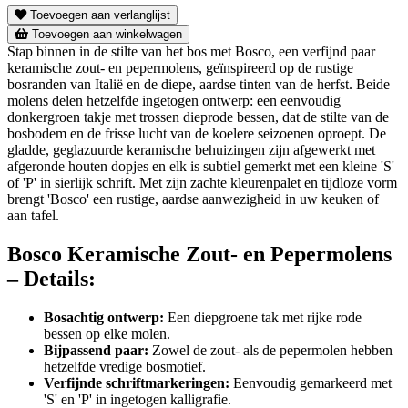
Toevoegen aan verlanglijst
Toevoegen aan winkelwagen
Stap binnen in de stilte van het bos met Bosco, een verfijnd paar
keramische zout- en pepermolens, geïnspireerd op de rustige
bosranden van Italië en de diepe, aardse tinten van de herfst. Beide
molens delen hetzelfde ingetogen ontwerp: een eenvoudig
donkergroen takje met trossen dieprode bessen, dat de stilte van de
bosbodem en de frisse lucht van de koelere seizoenen oproept. De
gladde, geglazuurde keramische behuizingen zijn afgewerkt met
afgeronde houten dopjes en elk is subtiel gemerkt met een kleine 'S'
of 'P' in sierlijk schrift. Met zijn zachte kleurenpalet en tijdloze vorm
brengt 'Bosco' een rustige, aardse aanwezigheid in uw keuken of
aan tafel.
Bosco Keramische Zout- en Pepermolens
– Details:
Bosachtig ontwerp:
Een diepgroene tak met rijke rode
bessen op elke molen.
Bijpassend paar:
Zowel de zout- als de pepermolen hebben
hetzelfde vredige bosmotief.
Verfijnde schriftmarkeringen:
Eenvoudig gemarkeerd met
'S' en 'P' in ingetogen kalligrafie.