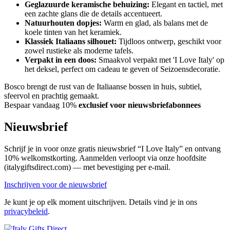
Geglazuurde keramische behuizing:
Elegant en tactiel, met
een zachte glans die de details accentueert.
Natuurhouten dopjes:
Warm en glad, als balans met de
koele tinten van het keramiek.
Klassiek Italiaans silhouet:
Tijdloos ontwerp, geschikt voor
zowel rustieke als moderne tafels.
Verpakt in een doos:
Smaakvol verpakt met 'I Love Italy' op
het deksel, perfect om cadeau te geven of Seizoensdecoratie.
Bosco brengt de rust van de Italiaanse bossen in huis, subtiel,
sfeervol en prachtig gemaakt.
Bespaar vandaag 10%
exclusief voor nieuwsbriefabonnees
Nieuwsbrief
Schrijf je in voor onze gratis nieuwsbrief “I Love Italy” en ontvang
10% welkomstkorting. Aanmelden verloopt via onze hoofdsite
(italygiftsdirect.com) — met bevestiging per e-mail.
Inschrijven voor de nieuwsbrief
Je kunt je op elk moment uitschrijven. Details vind je in ons
privacybeleid
.