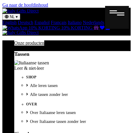
Ga naar de hoofdinhoud
NL
▾
English
Deutsch
Español
Français
Italiano
Nederlands
Svenska
Cadeaubon
Verlanglijst
Winkelmand
10% KORTING
10% KORTING
Onze producten
Tassen
Leer & niet-leer
SHOP
Alle leren tassen
Alle tassen zonder leer
OVER
Over Italiaanse leren tassen
Over Italiaanse tassen zonder leer