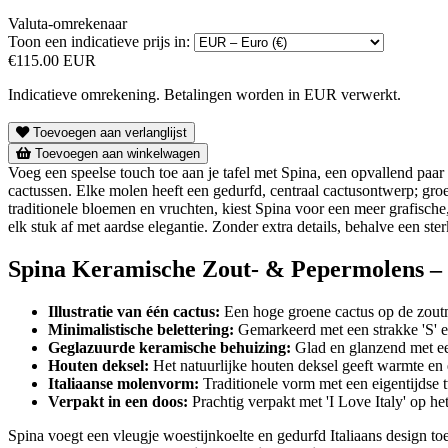
Valuta-omrekenaar
Toon een indicatieve prijs in:
€115.00 EUR
Indicatieve omrekening. Betalingen worden in EUR verwerkt.
Toevoegen aan verlanglijst
Toevoegen aan winkelwagen
Voeg een speelse touch toe aan je tafel met Spina, een opvallend paa
cactussen. Elke molen heeft een gedurfd, centraal cactusontwerp; groe
traditionele bloemen en vruchten, kiest Spina voor een meer grafische
elk stuk af met aardse elegantie. Zonder extra details, behalve een ste
Spina Keramische Zout- & Pepermolens – 
Illustratie van één cactus:
Een hoge groene cactus op de zoutm
Minimalistische belettering:
Gemarkeerd met een strakke 'S' e
Geglazuurde keramische behuizing:
Glad en glanzend met ee
Houten deksel:
Het natuurlijke houten deksel geeft warmte en
Italiaanse molenvorm:
Traditionele vorm met een eigentijdse t
Verpakt in een doos:
Prachtig verpakt met 'I Love Italy' op he
Spina voegt een vleugje woestijnkoelte en gedurfd Italiaans design toe a