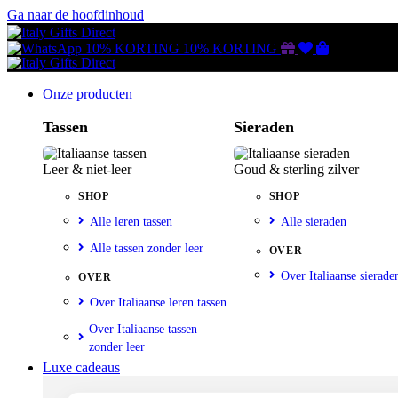
Ga naar de hoofdinhoud
Gutscheine
Wunschliste
Warenkorb
10% KORTING
10% KORTING
Onze producten
Tassen
Sieraden
Leer & niet-leer
Goud & sterling zilver
SHOP
SHOP
Alle leren tassen
Alle sieraden
Alle tassen zonder leer
OVER
Over Italiaanse sierade
OVER
Over Italiaanse leren tassen
Over Italiaanse tassen
zonder leer
Luxe cadeaus