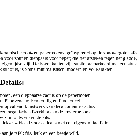
r keramische zout- en pepermolens, geïnspireerd op de zonovergoten sf
n voor zout en dieppaars voor peper; die fier afsteken tegen het gladde
, eigentijdse stijl. De bovenkanten zijn subtiel gemarkeerd met een str
rk silhouet, is Spina minimalistisch, modern en vol karakter.
Details:
olen, een dieppaarse cactus op de pepermolen.
n 'P' bovenaan; Eenvoudig en functioneel.
n opvallend kunstwerk van decalcomanie-cactus.
 een organische afwerking aan de moderne look.
wist in ontwerp en details.
t deksel – ideaal voor cadeaus met een eigenzinnige flair.
an je tafel; fris, leuk en een beetje wild.