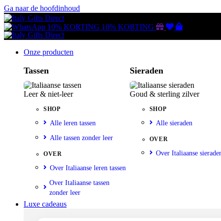
Ga naar de hoofdinhoud
Gutscheine
Wunschliste
Warenkorb
10% KORTING
10% KORTING
Onze producten
Tassen
Sieraden
Leer & niet-leer
Goud & sterling zilver
SHOP
SHOP
Alle leren tassen
Alle sieraden
Alle tassen zonder leer
OVER
Over Italiaanse sierade
OVER
Over Italiaanse leren tassen
Over Italiaanse tassen
zonder leer
Luxe cadeaus