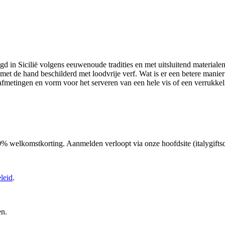
gd in Sicilië volgens eeuwenoude tradities en met uitsluitend materiale
g met de hand beschilderd met loodvrije verf. Wat is er een betere manie
e afmetingen en vorm voor het serveren van een hele vis of een verrukkel
 10% welkomstkorting. Aanmelden verloopt via onze hoofdsite (italygifts
leid
.
en.