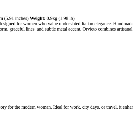
 (5.91 inches)
Weight:
0.9kg (1.98 lb)
esigned for women who value understated Italian elegance. Handmade in
 form, graceful lines, and subtle metal accent, Orvieto combines artisan
 for the modern woman. Ideal for work, city days, or travel, it enhances