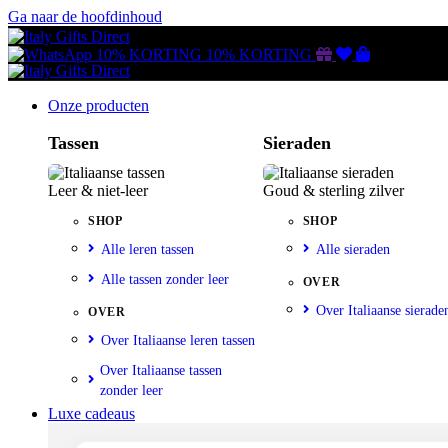
Ga naar de hoofdinhoud
Gutscheine
Wunschliste
Warenkorb
10% KORTING
10% KORTING
Onze producten
Tassen
Sieraden
Leer & niet-leer
Goud & sterling zilver
SHOP
SHOP
Alle leren tassen
Alle sieraden
Alle tassen zonder leer
OVER
Over Italiaanse sierade
OVER
Over Italiaanse leren tassen
Over Italiaanse tassen
zonder leer
Luxe cadeaus