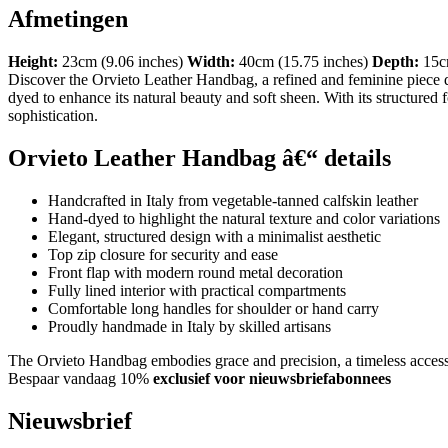
Afmetingen
Height:
23cm (9.06 inches)
Width:
40cm (15.75 inches)
Depth:
15cm
Discover the Orvieto Leather Handbag, a refined and feminine piece d
dyed to enhance its natural beauty and soft sheen. With its structured
sophistication.
Orvieto Leather Handbag â€“ details
Handcrafted in Italy from vegetable-tanned calfskin leather
Hand-dyed to highlight the natural texture and color variations
Elegant, structured design with a minimalist aesthetic
Top zip closure for security and ease
Front flap with modern round metal decoration
Fully lined interior with practical compartments
Comfortable long handles for shoulder or hand carry
Proudly handmade in Italy by skilled artisans
The Orvieto Handbag embodies grace and precision, a timeless accessory
Bespaar vandaag 10%
exclusief voor nieuwsbriefabonnees
Nieuwsbrief