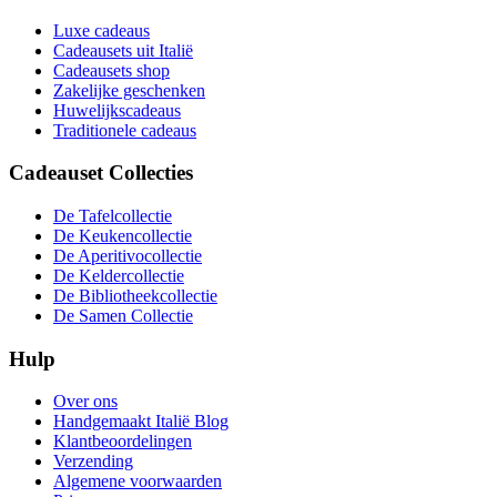
Luxe cadeaus
Cadeausets uit Italië
Cadeausets shop
Zakelijke geschenken
Huwelijkscadeaus
Traditionele cadeaus
Cadeauset Collecties
De Tafelcollectie
De Keukencollectie
De Aperitivocollectie
De Keldercollectie
De Bibliotheekcollectie
De Samen Collectie
Hulp
Over ons
Handgemaakt Italië Blog
Klantbeoordelingen
Verzending
Algemene voorwaarden