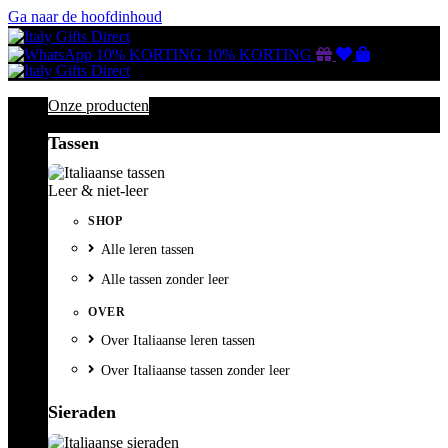
Ga naar de hoofdinhoud
Gutscheine
Wunschliste
Warenkorb
10% KORTING
10% KORTING
Onze producten
Tassen
Leer & niet-leer
SHOP
Alle leren tassen
Alle tassen zonder leer
OVER
Over Italiaanse leren tassen
Over Italiaanse tassen zonder leer
Sieraden