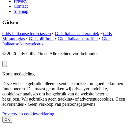
Privacy
Contact
Sitemap
Gidsen
Gids Italiaanse leren tassen
•
Gids Italiaanse keramiek
•
Gids
Murano glas
•
Gids olijfhout
•
Gids Italiaanse stoffen
•
Gids
Italiaanse kerstcadeaus
©
2026
Italy Gifts Direct. Alle rechten voorbehouden.
Korte mededeling
Deze website gebruikt alleen essentiële cookies om goed te kunnen
functioneren. Daarnaast gebruiken wij privacyvriendelijke,
cookieloze analyses om het gebruik van de website beter te
begrijpen. Wij gebruiken geen tracking- of advertentiecookies.
Geen
advertenties • Geen verkoop van persoonsgegevens
Privacy- en cookieverklaring
OK