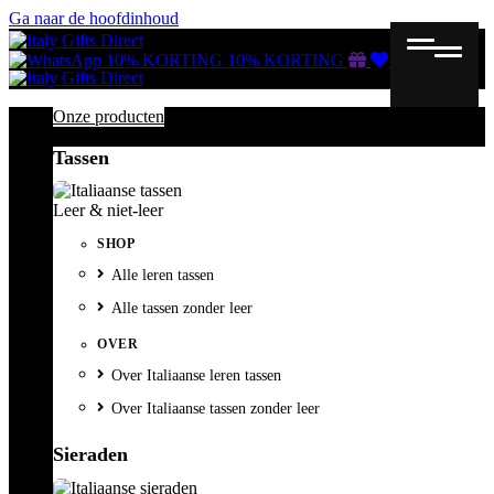
Ga naar de hoofdinhoud
Gutscheine
Wunschliste
Warenkorb
10% KORTING
10% KORTING
Onze producten
Tassen
Leer & niet-leer
SHOP
Alle leren tassen
Alle tassen zonder leer
OVER
Over Italiaanse leren tassen
Over Italiaanse tassen zonder leer
Sieraden