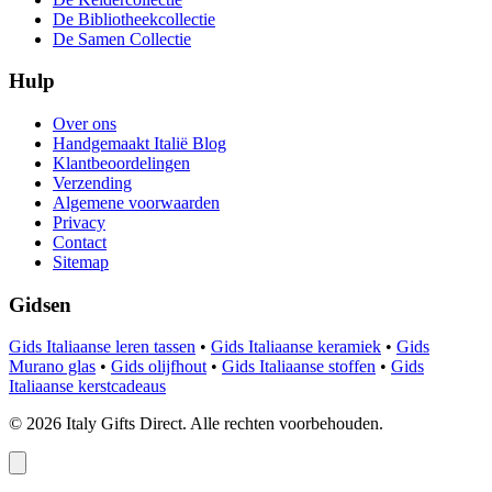
De Bibliotheekcollectie
De Samen Collectie
Hulp
Over ons
Handgemaakt Italië Blog
Klantbeoordelingen
Verzending
Algemene voorwaarden
Privacy
Contact
Sitemap
Gidsen
Gids Italiaanse leren tassen
•
Gids Italiaanse keramiek
•
Gids
Murano glas
•
Gids olijfhout
•
Gids Italiaanse stoffen
•
Gids
Italiaanse kerstcadeaus
©
2026
Italy Gifts Direct. Alle rechten voorbehouden.