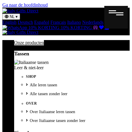
Ga naar de hoofdinhoud
NL
▾
English
Deutsch
Español
Français
Italiano
Nederlands
Svenska
Cadeaubon
Verlanglijst
Winkelmand
10% KORTING
10% KORTING
Onze producten
Tassen
Leer & niet-leer
SHOP
Alle leren tassen
Alle tassen zonder leer
OVER
Over Italiaanse leren tassen
Over Italiaanse tassen zonder leer