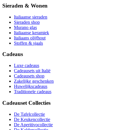
Sieraden & Wonen
Italiaanse sieraden
Sieraden shop
Murano glas
Italiaanse keramiek
Italiaans olijfhout
Stoffen & sjaals
Cadeaus
Luxe cadeaus
Cadeausets uit Italië
Cadeausets shop
Zakelijke geschenken
Huwelijkscadeaus
Traditionele cadeaus
Cadeauset Collecties
De Tafelcollectie
De Keukencollectie
De Aperitivocollectie
De Keldercollectie