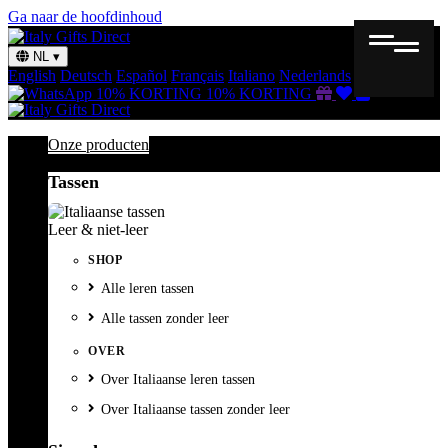
Ga naar de hoofdinhoud
NL
▾
English
Deutsch
Español
Français
Italiano
Nederlands
Svenska
Cadeaubon
Verlanglijst
Winkelmand
10% KORTING
10% KORTING
Onze producten
Tassen
Leer & niet-leer
SHOP
Alle leren tassen
Alle tassen zonder leer
OVER
Over Italiaanse leren tassen
Over Italiaanse tassen zonder leer