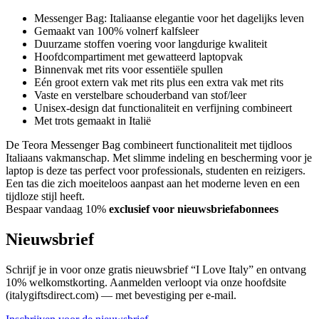
Messenger Bag: Italiaanse elegantie voor het dagelijks leven
Gemaakt van 100% volnerf kalfsleer
Duurzame stoffen voering voor langdurige kwaliteit
Hoofdcompartiment met gewatteerd laptopvak
Binnenvak met rits voor essentiële spullen
Eén groot extern vak met rits plus een extra vak met rits
Vaste en verstelbare schouderband van stof/leer
Unisex-design dat functionaliteit en verfijning combineert
Met trots gemaakt in Italië
De Teora Messenger Bag combineert functionaliteit met tijdloos
Italiaans vakmanschap. Met slimme indeling en bescherming voor je
laptop is deze tas perfect voor professionals, studenten en reizigers.
Een tas die zich moeiteloos aanpast aan het moderne leven en een
tijdloze stijl heeft.
Bespaar vandaag 10%
exclusief voor nieuwsbriefabonnees
Nieuwsbrief
Schrijf je in voor onze gratis nieuwsbrief “I Love Italy” en ontvang
10% welkomstkorting. Aanmelden verloopt via onze hoofdsite
(italygiftsdirect.com) — met bevestiging per e-mail.