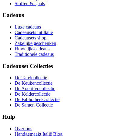
Stoffen & sjaals
Cadeaus
Luxe cadeaus
Cadeausets uit Italië
Cadeausets shop
Zakelijke geschenken
Huwelijkscadeaus
Traditionele cadeaus
Cadeauset Collecties
De Tafelcollectie
De Keukencollectie
De Aperitivocollectie
De Keldercollectie
De Bibliotheekcollectie
De Samen Collectie
Hulp
Over ons
Handgemaakt Italië Blog