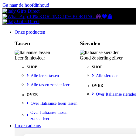
Ga naar de hoofdinhoud
Gutscheine
Wunschliste
Warenkorb
10% KORTING
10% KORTING
Onze producten
Tassen
Sieraden
Leer & niet-leer
Goud & sterling zilver
SHOP
SHOP
Alle leren tassen
Alle sieraden
Alle tassen zonder leer
OVER
Over Italiaanse sierade
OVER
Over Italiaanse leren tassen
Over Italiaanse tassen
zonder leer
Luxe cadeaus