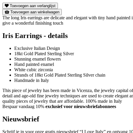
Toevoegen aan verlanglijst
Toevoegen aan winkelwagen
The long Iris earrings are delicate and elegant with tiny hand painted 
give a wonderful finishing touch
Iris Earrings - details
Exclusive Italian Design
18kt Gold Plated Sterling Silver
Stunning enamel flowers
Hand painted enamel
White cubic zirconia
Strands of 18kt Gold Plated Sterling Silver chain
Handmade in Italy
This piece of jewelry has been made in Vicenza, the jewelry capital of
detail and age-old fine jewelry techniques are used to create elegant 
quality pieces of jewelry that are affordable. 100% made in Italy
Bespaar vandaag 10%
exclusief voor nieuwsbriefabonnees
Nieuwsbrief
Schrijf je in voor onze gratis nieuwsbrief “I Love Italy” en ontvang