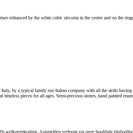
irises enhanced by the white cubic zirconia in the centre and on the ring
 Italy, by a typical family run Italian company with all the skills havi
and timeless pieces for all ages. Semi-precious stones, hand painted ena
 10% welkomstkorting. Aanmelden verloopt via onze hoofdsite (italygifts