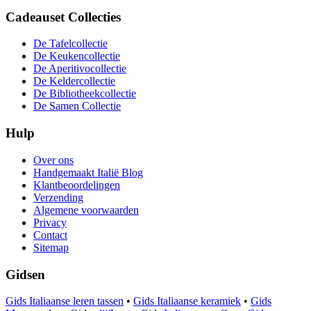
Cadeauset Collecties
De Tafelcollectie
De Keukencollectie
De Aperitivocollectie
De Keldercollectie
De Bibliotheekcollectie
De Samen Collectie
Hulp
Over ons
Handgemaakt Italië Blog
Klantbeoordelingen
Verzending
Algemene voorwaarden
Privacy
Contact
Sitemap
Gidsen
Gids Italiaanse leren tassen
•
Gids Italiaanse keramiek
•
Gids