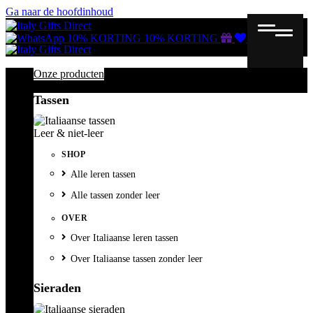
Ga naar de hoofdinhoud
Gutscheine
Wunschliste
Warenkorb
10% KORTING
10% KORTING
Onze producten
Tassen
Leer & niet-leer
SHOP
Alle leren tassen
Alle tassen zonder leer
OVER
Over Italiaanse leren tassen
Over Italiaanse tassen zonder leer
Sieraden