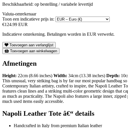
Beschikbaarheid: op bestelling / variabele levertijd
Valuta-omrekenaar
Toon een indicatieve prijs in:
€124.99 EUR
Indicatieve omrekening. Betalingen worden in EUR verwerkt.
Toevoegen aan verlanglijst
Toevoegen aan winkelwagen
Afmetingen
Height:
22cm (8.66 inches)
Width:
34cm (13.38 inches)
Depth:
10cm
This unusual, very striking bag is by far our most popular handbag so fa
Contemporary Italian artistry, crafted to inspire, the Napoli Leather To
features clean lines and a striking multi-color geometric design that 
as much as practicality. The Napoli also features a large inner, zipped
much used items easily accessible.
Napoli Leather Tote â€“ details
Handcrafted in Italy from premium Italian leather