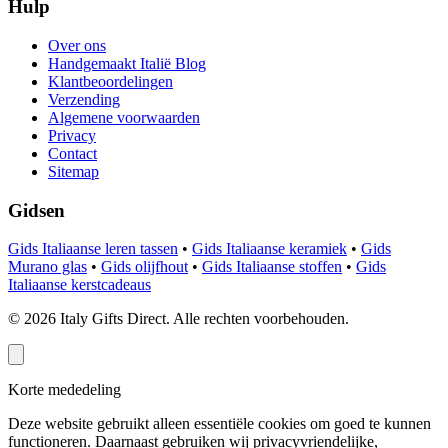
Hulp
Over ons
Handgemaakt Italië Blog
Klantbeoordelingen
Verzending
Algemene voorwaarden
Privacy
Contact
Sitemap
Gidsen
Gids Italiaanse leren tassen
•
Gids Italiaanse keramiek
•
Gids
Murano glas
•
Gids olijfhout
•
Gids Italiaanse stoffen
•
Gids
Italiaanse kerstcadeaus
©
2026
Italy Gifts Direct. Alle rechten voorbehouden.
Korte mededeling
Deze website gebruikt alleen essentiële cookies om goed te kunnen
functioneren. Daarnaast gebruiken wij privacyvriendelijke,