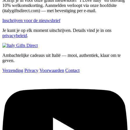
Schrijf je in voor onze gratis nieuwsbrief “I Love Italy” en ontvang
10% welkomstkorting. Aanmelden verloopt via onze hoofdsite
(italygiftsdirect.com) — met bevestiging per e-mail.
Inschrijven voor de nieuwsbrief
Je kunt je op elk moment uitschrijven. Details vind je in ons
privacybeleid
.
Ambachtelijke cadeaus uit Italië — mooi, authentiek, klaar om te
geven.
Verzending
Privacy
Voorwaarden
Contact