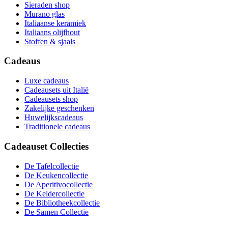
Sieraden shop
Murano glas
Italiaanse keramiek
Italiaans olijfhout
Stoffen & sjaals
Cadeaus
Luxe cadeaus
Cadeausets uit Italië
Cadeausets shop
Zakelijke geschenken
Huwelijkscadeaus
Traditionele cadeaus
Cadeauset Collecties
De Tafelcollectie
De Keukencollectie
De Aperitivocollectie
De Keldercollectie
De Bibliotheekcollectie
De Samen Collectie