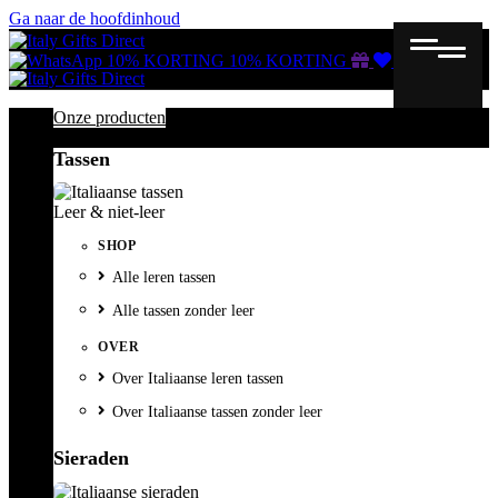
Ga naar de hoofdinhoud
Gutscheine
Wunschliste
Warenkorb
10% KORTING
10% KORTING
Onze producten
Tassen
Leer & niet-leer
SHOP
Alle leren tassen
Alle tassen zonder leer
OVER
Over Italiaanse leren tassen
Over Italiaanse tassen zonder leer
Sieraden