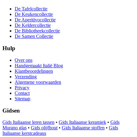
De Tafelcollectie
De Keukencollectie
De Aperitivocollectie
De Keldercollectie
De Bibliotheekcollectie
De Samen Collectie
Hulp
Over ons
Handgemaakt Italië Blog
Klantbeoordelingen
Verzending
Algemene voorwaarden
Privacy
Contact
Sitemap
Gidsen
Gids Italiaanse leren tassen
•
Gids Italiaanse keramiek
•
Gids
Murano glas
•
Gids olijfhout
•
Gids Italiaanse stoffen
•
Gids
Italiaanse kerstcadeaus