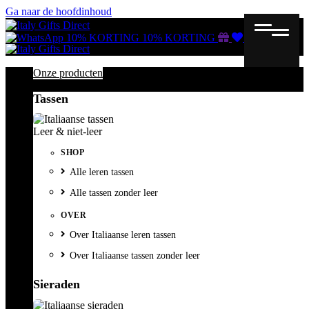
Ga naar de hoofdinhoud
Gutscheine
Wunschliste
Warenkorb
10% KORTING
10% KORTING
Onze producten
Tassen
Leer & niet-leer
SHOP
Alle leren tassen
Alle tassen zonder leer
OVER
Over Italiaanse leren tassen
Over Italiaanse tassen zonder leer
Sieraden