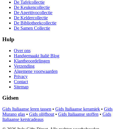
De Tafelcollectie
De Keukencollectie
De Aperitivocollectie
De Keldercollectie
De Bibliotheekcollectie
De Samen Collectie
Hulp
Over ons
Handgemaakt Italië Blog
Klantbeoordelingen
Verzending
Algemene voorwaarden
Privacy
Contact
Sitemap
Gidsen
Gids Italiaanse leren tassen
•
Gids Italiaanse keramiek
•
Gids
Murano glas
•
Gids olijfhout
•
Gids Italiaanse stoffen
•
Gids
Italiaanse kerstcadeaus