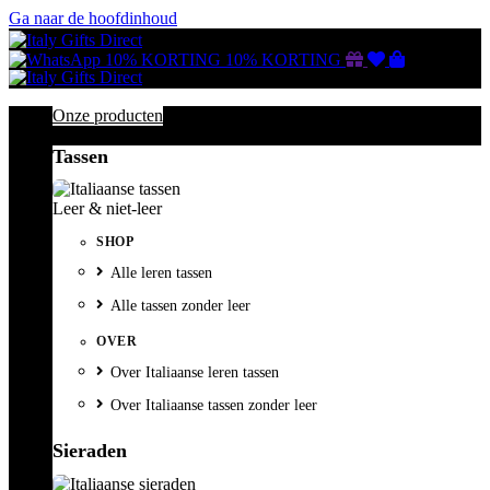
Ga naar de hoofdinhoud
Gutscheine
Wunschliste
Warenkorb
10% KORTING
10% KORTING
Onze producten
Tassen
Leer & niet-leer
SHOP
Alle leren tassen
Alle tassen zonder leer
OVER
Over Italiaanse leren tassen
Over Italiaanse tassen zonder leer
Sieraden