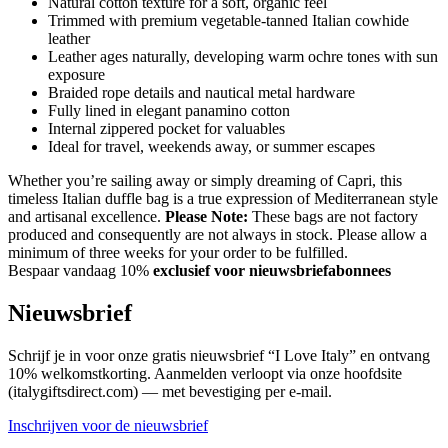
Natural cotton texture for a soft, organic feel
Trimmed with premium vegetable-tanned Italian cowhide
leather
Leather ages naturally, developing warm ochre tones with sun
exposure
Braided rope details and nautical metal hardware
Fully lined in elegant panamino cotton
Internal zippered pocket for valuables
Ideal for travel, weekends away, or summer escapes
Whether you’re sailing away or simply dreaming of Capri, this
timeless Italian duffle bag is a true expression of Mediterranean style
and artisanal excellence.
Please Note:
These bags are not factory
produced and consequently are not always in stock. Please allow a
minimum of three weeks for your order to be fulfilled.
Bespaar vandaag 10%
exclusief voor nieuwsbriefabonnees
Nieuwsbrief
Schrijf je in voor onze gratis nieuwsbrief “I Love Italy” en ontvang
10% welkomstkorting. Aanmelden verloopt via onze hoofdsite
(italygiftsdirect.com) — met bevestiging per e-mail.
Inschrijven voor de nieuwsbrief