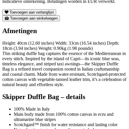
Indicatieve omrekening. Betalingen worden in EUR verwerkt.
Toevoegen aan verlanglijst
Toevoegen aan winkelwagen
Afmetingen
Height: 40cm (12.60 inches) Width: 33cm (16.54 inches) Depth:
18cm (3.94 inches) Weight: 0.90kg (1.98 pounds)
This striking duffle bag captures the essence of the Mediterranean in
every stitch. Inspired by the island of Capri—its iconic blue seas,
timeless elegance, and striped taxi awnings—the Skipper Duffle
Bag is a refined travel companion rooted in Italian craftsmanship
and coastal charm. Made from water-resistant, Scotchgard-protected
cotton canvas with vegetable-tanned leather trim, it’s a celebration of
natural beauty and effortless style.
Skipper Duffle Bag – details
100% Made in Italy
Main body made from 100% cotton canvas in ecru and
ultramarine blue stripes
Scotchgard™ finish for water resistance and lasting color