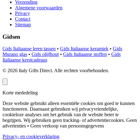
Verzending
Algemene voorwaarden
Privacy
Contact
Sitemap
Gidsen
Gids Italiaanse leren tassen
•
Gids Italiaanse keramiek
•
Gids
Murano glas
•
Gids olijfhout
•
Gids Italiaanse stoffen
•
Gids
Italiaanse kerstcadeaus
©
2026
Italy Gifts Direct. Alle rechten voorbehouden.
Korte mededeling
Deze website gebruikt alleen essentiële cookies om goed te kunnen
functioneren. Daarnaast gebruiken wij privacyvriendelijke,
cookieloze analyses om het gebruik van de website beter te
begrijpen. Wij gebruiken geen tracking- of advertentiecookies.
Geen
advertenties • Geen verkoop van persoonsgegevens
Privacy- en cookieverklaring