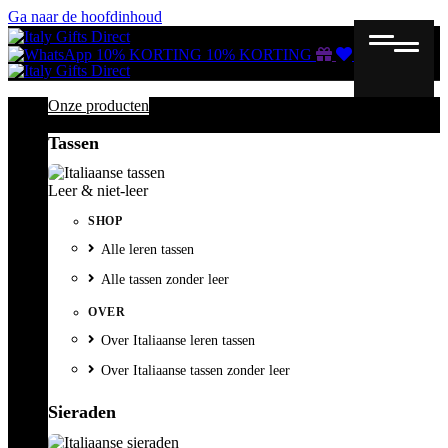
Ga naar de hoofdinhoud
Gutscheine
Wunschliste
Warenkorb
10% KORTING
10% KORTING
Onze producten
Tassen
Leer & niet-leer
SHOP
Alle leren tassen
Alle tassen zonder leer
OVER
Over Italiaanse leren tassen
Over Italiaanse tassen zonder leer
Sieraden