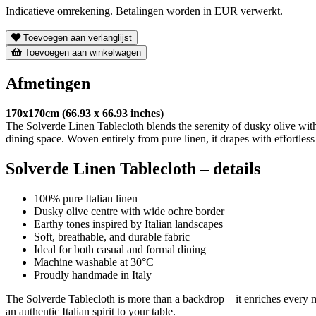
Indicatieve omrekening. Betalingen worden in EUR verwerkt.
Toevoegen aan verlanglijst
Toevoegen aan winkelwagen
Afmetingen
170x170cm (66.93 x 66.93 inches)
The Solverde Linen Tablecloth blends the serenity of dusky olive with
dining space. Woven entirely from pure linen, it drapes with effortless 
Solverde Linen Tablecloth – details
100% pure Italian linen
Dusky olive centre with wide ochre border
Earthy tones inspired by Italian landscapes
Soft, breathable, and durable fabric
Ideal for both casual and formal dining
Machine washable at 30°C
Proudly handmade in Italy
The Solverde Tablecloth is more than a backdrop – it enriches every me
an authentic Italian spirit to your table.