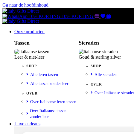
Ga naar de hoofdinhoud
Gutscheine
Wunschliste
Warenkorb
10% KORTING
10% KORTING
Onze producten
Tassen
Sieraden
Leer & niet-leer
Goud & sterling zilver
SHOP
SHOP
Alle leren tassen
Alle sieraden
Alle tassen zonder leer
OVER
Over Italiaanse sierade
OVER
Over Italiaanse leren tassen
Over Italiaanse tassen
zonder leer
Luxe cadeaus