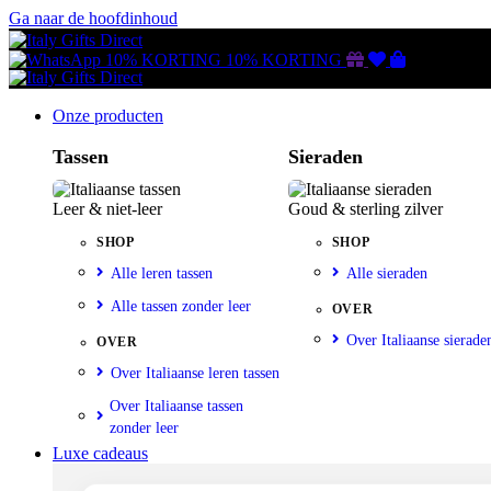
Ga naar de hoofdinhoud
Gutscheine
Wunschliste
Warenkorb
10% KORTING
10% KORTING
Onze producten
Tassen
Sieraden
Leer & niet-leer
Goud & sterling zilver
SHOP
SHOP
Alle leren tassen
Alle sieraden
Alle tassen zonder leer
OVER
Over Italiaanse sierade
OVER
Over Italiaanse leren tassen
Over Italiaanse tassen
zonder leer
Luxe cadeaus