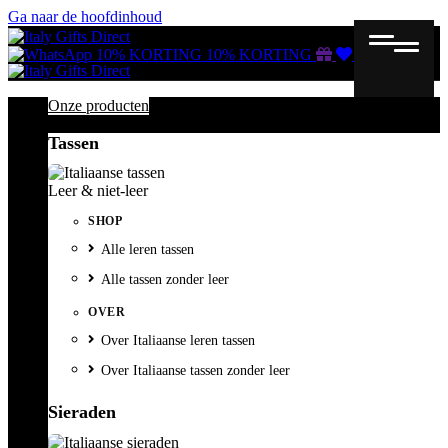
Ga naar de hoofdinhoud
Gutscheine
Wunschliste
Warenkorb
10% KORTING
10% KORTING
Onze producten
Tassen
Leer & niet-leer
SHOP
Alle leren tassen
Alle tassen zonder leer
OVER
Over Italiaanse leren tassen
Over Italiaanse tassen zonder leer
Sieraden