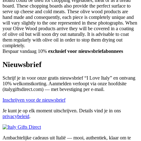
Board could be used for chopping vegetables, meat or as a bread
board. These chopping boards also provide the perfect surface to
serve up cheese and cold meats. These olive wood products are
hand made and consequently, each piece is completely unique and
will vary slightly to the one represented in these photographs. When
your Olive Wood products arrive they will be covered in a coating
of olive oil but will soon dry out naturally. It is advisable to coat
them regularly with olive oil in order to stop them drying out
completely.
Bespaar vandaag 10%
exclusief voor nieuwsbriefabonnees
Nieuwsbrief
Schrijf je in voor onze gratis nieuwsbrief “I Love Italy” en ontvang
10% welkomstkorting. Aanmelden verloopt via onze hoofdsite
(italygiftsdirect.com) — met bevestiging per e-mail.
Inschrijven voor de nieuwsbrief
Je kunt je op elk moment uitschrijven. Details vind je in ons
privacybeleid
.
Ambachtelijke cadeaus uit Italië — mooi, authentiek, klaar om te