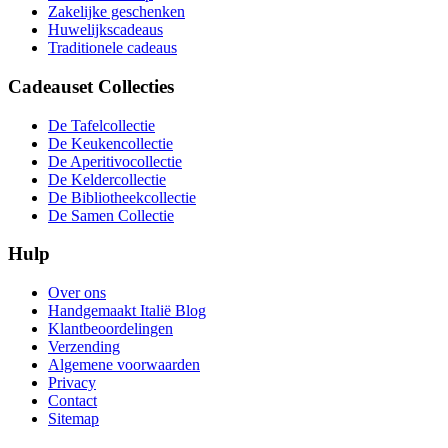
Zakelijke geschenken
Huwelijkscadeaus
Traditionele cadeaus
Cadeauset Collecties
De Tafelcollectie
De Keukencollectie
De Aperitivocollectie
De Keldercollectie
De Bibliotheekcollectie
De Samen Collectie
Hulp
Over ons
Handgemaakt Italië Blog
Klantbeoordelingen
Verzending
Algemene voorwaarden
Privacy
Contact
Sitemap