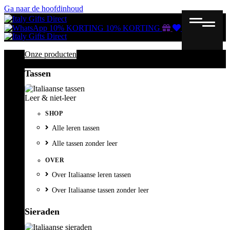
Ga naar de hoofdinhoud
Gutscheine
Wunschliste
Warenkorb
10% KORTING
10% KORTING
Onze producten
Tassen
Leer & niet-leer
SHOP
Alle leren tassen
Alle tassen zonder leer
OVER
Over Italiaanse leren tassen
Over Italiaanse tassen zonder leer
Sieraden